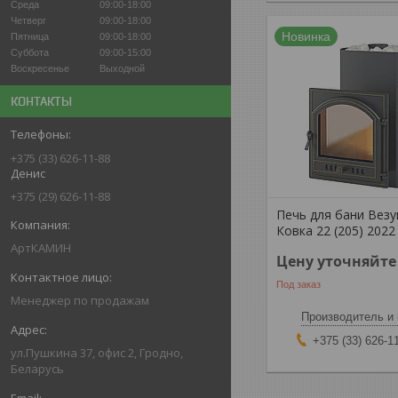
Среда
09:00-18:00
Четверг
09:00-18:00
Новинка
Пятница
09:00-18:00
Суббота
09:00-15:00
Воскресенье
Выходной
КОНТАКТЫ
+375 (33) 626-11-88
Денис
+375 (29) 626-11-88
Печь для бани Вез
Ковка 22 (205) 2022
АртКАМИН
Цену уточняйте
Под заказ
Менеджер по продажам
Производитель и 
+375 (33) 626-1
ул.Пушкина 37, офис 2, Гродно,
Беларусь