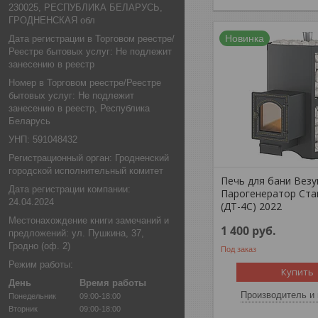
230025, РЕСПУБЛИКА БЕЛАРУСЬ,
ГРОДНЕНСКАЯ обл
Новинка
Дата регистрации в Торговом реестре/
Реестре бытовых услуг: Не подлежит
занесению в реестр
Номер в Торговом реестре/Реестре
бытовых услуг: Не подлежит
занесению в реестр, Республика
Беларусь
УНП: 591048432
Регистрационный орган: Гродненский
городской исполнительный комитет
Печь для бани Вез
Дата регистрации компании:
Парогенератор Ста
24.04.2024
(ДТ-4С) 2022
Местонахождение книги замечаний и
1 400
руб.
предложений: ул. Пушкина, 37,
Гродно (оф. 2)
Под заказ
Режим работы:
Купить
День
Время работы
Производитель и 
Понедельник
09:00-18:00
Вторник
09:00-18:00