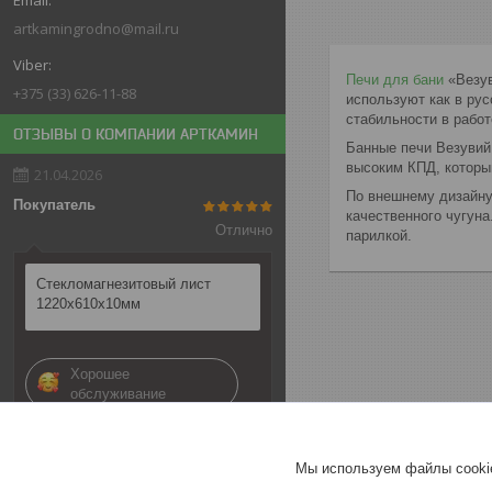
artkamingrodno@mail.ru
Печи для бани
«Везув
+375 (33) 626-11-88
используют как в рус
стабильности в работ
ОТЗЫВЫ О КОМПАНИИ АРТКАМИН
Банные печи Везувий
высоким КПД, которы
21.04.2026
По внешнему дизайну
Покупатель
качественного чугун
Отлично
парилкой.
Стекломагнезитовый лист
1220х610х10мм
Хорошее
обслуживание
Актуальное описание
Мы используем файлы cookie