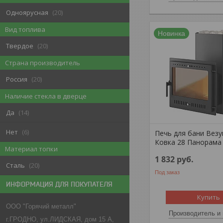
Одноярусная
20
Вид топлива
Новинка
Твердое
20
Страна производитель
Россия
20
Наличие стекла в дверце
Да
14
Нет
6
Печь для бани Вез
Ковка 28 Панорама
Материал топки
1 832
руб.
Сталь
20
Под заказ
ИНФОРМАЦИЯ ДЛЯ ПОКУПАТЕЛЯ
Купить
ООО "Горячий металл"
Производитель и 
г.ГРОДНО, ул.ЛИДСКАЯ, дом 15 А,