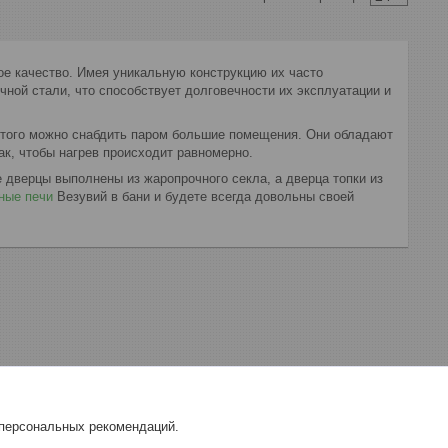
е качество. Имея уникальную конструкцию их часто
очной стали, что способствует долговечности их эксплуатации и
этого можно снабдить паром большие помещения. Они обладают
к, чтобы нагрев происходит равномерно.
дверцы выполнены из жаропрочного секла, а дверца топки из
ные печи
Везувий в бани и будете всегда довольны своей
 персональных рекомендаций.