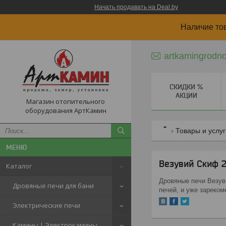
Начать продавать на Deal.by
Наличие то
artkamingrodn
СКИДКИ %
АКЦИИ
Магазин отопительного
оборудования АртКамин
Товары и услу
Везувий Скиф 
Каталог
Дровяные печи Везув
Дровяные печи для бани
печей, и уже зареком
Электрические печи
Камины | Электрокамины