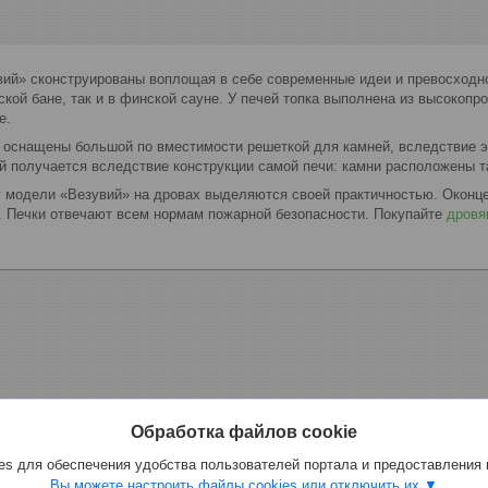
ий» сконструированы воплощая в себе современные идеи и превосходно
ской бане, так и в финской сауне. У печей топка выполнена из высокопр
е.
 оснащены большой по вместимости решеткой для камней, вследствие 
й получается вследствие конструкции самой печи: камни расположены та
 модели «Везувий» на дровах выделяются своей практичностью. Оконце 
а. Печки отвечают всем нормам пожарной безопасности. Покупайте
дровя
Обработка файлов cookie
s для обеспечения удобства пользователей портала и предоставления
Вы можете настроить файлы cookies или отключить их.