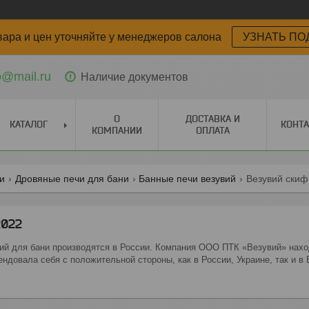
вара и цен уточняйте у менеджеров салона
УЗНАТЬ ПО
o@mail.ru
Наличие документов
О
ДОСТАВКА И
КАТАЛОГ
КОНТ
КОМПАНИИ
ОПЛАТА
ги
Дровяные печи для бани
Банные печи везувий
Везувий скиф
2022
ий для бани производятся в России. Компания ООО ПТК «Везувий» наход
ендовала себя с положительной стороны, как в России, Украине, так и в