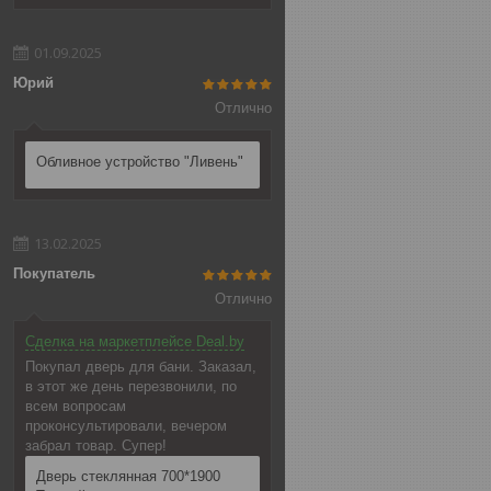
01.09.2025
Юрий
Отлично
Обливное устройство "Ливень"
13.02.2025
Покупатель
Отлично
Сделка на маркетплейсе Deal.by
Покупал дверь для бани. Заказал,
в этот же день перезвонили, по
всем вопросам
проконсультировали, вечером
забрал товар. Супер!
Дверь стеклянная 700*1900