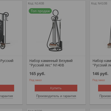
N140B
N410B
Топ продаж
«Русский
Набор каминный Везувий
Набор кам
"Русский лес" N140B
"Русский л
165
руб.
146
руб.
Под заказ
Под заказ
Купить
гарантия
Производитель и гарантия
Произво