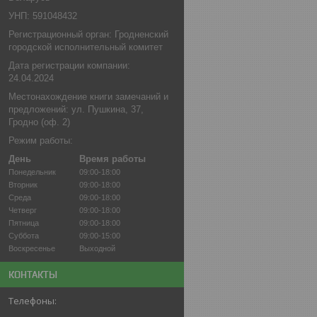
УНП: 591048432
Регистрационный орган: Гродненский
городской исполнительный комитет
Дата регистрации компании:
24.04.2024
Местонахождение книги замечаний и
предложений: ул. Пушкина, 37,
Гродно (оф. 2)
Режим работы:
День
Время работы
Понедельник
09:00-18:00
Вторник
09:00-18:00
Среда
09:00-18:00
Четверг
09:00-18:00
Пятница
09:00-18:00
Суббота
09:00-15:00
Воскресенье
Выходной
КОНТАКТЫ