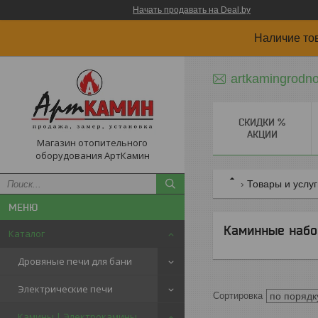
Начать продавать на Deal.by
Наличие то
artkamingrodn
СКИДКИ %
АКЦИИ
Магазин отопительного
оборудования АртКамин
Товары и услу
Каминные набо
Каталог
Дровяные печи для бани
Электрические печи
Камины | Электрокамины