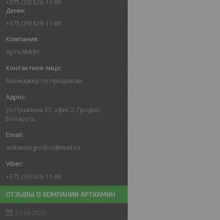
+375 (33) 626-11-88
Денис
+375 (29) 626-11-88
АртКАМИН
Менеджер по продажам
ул.Пушкина 37, офис 2, Гродно,
Беларусь
artkamingrodno@mail.ru
+375 (33) 626-11-88
ОТЗЫВЫ О КОМПАНИИ АРТКАМИН
21.04.2026