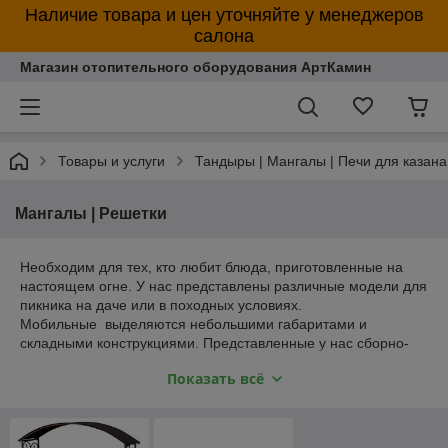
Наличие товара и цен уточняйте у менеджеров
салона
Магазин отопительного оборудования АртКамин
Товары и услуги
Тандыры | Мангалы | Печи для казана
Мангалы | Решетки
Необходим для тех, кто любит блюда, приготовленные на
настоящем огне. У нас представлены различные модели для
пикника на даче или в походных условиях.
Мобильные выделяются небольшими габаритами и
складными конструкциями. Представленные у нас сборно-
разборные мангалы имеют в комплекте сумку для перевозки
Показать всё
и не занимают много места в багажнике автомобиля.
Стационарные для дачи станут помощниками при
приготовлении вкусных блюд и украсят лужайку перед
домом.