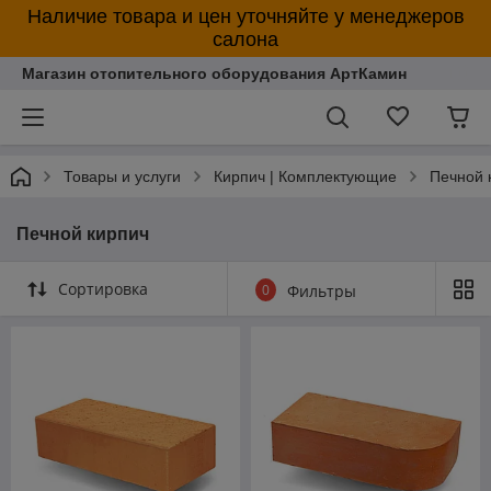
Наличие товара и цен уточняйте у менеджеров
салона
Магазин отопительного оборудования АртКамин
Товары и услуги
Кирпич | Комплектующие
Печной 
Печной кирпич
Сортировка
0
Фильтры