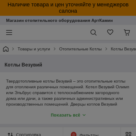
Наличие товара и цен уточняйте у менеджеров
салона
Магазин отопительного оборудования АртКамин
Товары и услуги
Отопительные Котлы
Котлы Везув
Котлы Везувий
Твердотопливные котлы Везувий – это отопительные котлы
для отопления различных помещений. Котел Везувий Олимп
или Эльбрус справится с теплоснабжением загородного
дома или дачи, а также различных административных или
производственных помещений. Дверцы котлов Везувий
сделаны из чугуна и обеспечивают герметичное закрытие.
Показать всё
Нижняя дверца снабжена заслонкой для точной регулировки
режима работы. В отдельных моделях котлов Везувий
предусмотрена чугунная плита для приготовления пищи.
Сортировка
0
Фильтры
Отопительные котлы Везувий работают на дровах или угле,