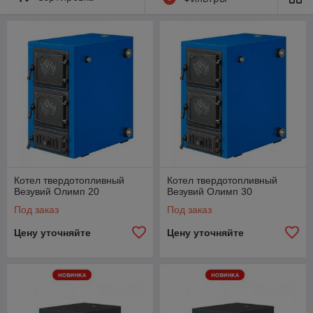
но в конструкции котла предусмотрена установка
электрических ТЭНов для поддержания температуры
теплоносителя после угасания огня. В котлах Везувий есть
возможность установки горелки и переход котла на работу с
газом.
Котел твердотопливный
Котел твердотопливный
Везувий Олимп 20
Везувий Олимп 30
Под заказ
Под заказ
Цену уточняйте
Цену уточняйте