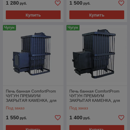
1 280
1 500
руб.
руб.
Купить
Купить
Чугун
Чугун
Печь банная ComfortProm
Печь банная ComfortProm
ЧУГУН ПРЕМИУМ
ЧУГУН ПРЕМИУМ
ЗАКРЫТАЯ КАМЕНКА, для
ЗАКРЫТАЯ КАМЕНКА, для
парной до 26 кубов, дверь
парной до 26 кубов
Под заказ
Под заказ
со стеклом
чугунная дверь
1 550
1 400
руб.
руб.
Купить
Купить