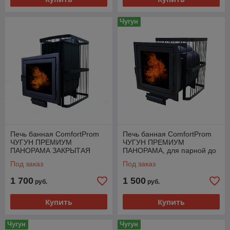
Чугун
Печь банная ComfortProm
Печь банная ComfortProm
ЧУГУН ПРЕМИУМ
ЧУГУН ПРЕМИУМ
ПАНОРАМА ЗАКРЫТАЯ
ПАНОРАМА, для парной до
КАМЕНКА, для парной до 26
26 кубов
Под заказ
Под заказ
кубов
1 700
1 500
руб.
руб.
Купить
Купить
Чугун
Чугун