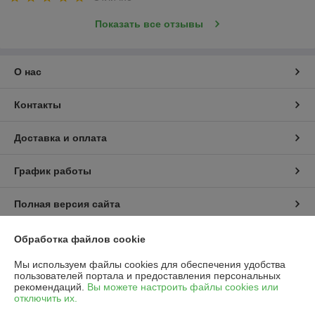
Показать все отзывы
О нас
Контакты
Доставка и оплата
График работы
Полная версия сайта
Политика обработки cookies
Обработка файлов cookie
Мы используем файлы cookies для обеспечения удобства
Сайт создан на платформе Deal.by
пользователей портала и предоставления персональных
рекомендаций.
Вы можете настроить файлы cookies или
отключить их.