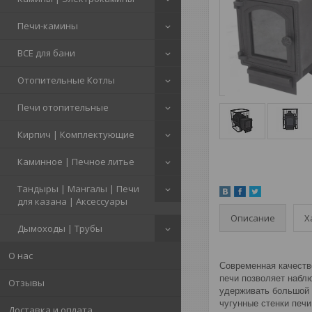
Печи-камины
ВСЕ для бани
Отопительные Котлы
Печи отопительные
Кирпич | Комплектующие
Каминное | Печное литье
Тандыры | Мангалы | Печи
для казана | Аксессуары
Описание
Х
Дымоходы | Трубы
О нас
Современная качестве
печи позволяет наблю
Отзывы
удерживать большой 
чугунные стенки печ
Доставка и оплата