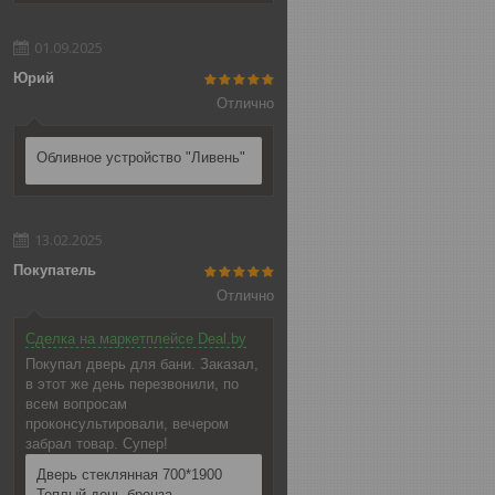
01.09.2025
Юрий
Отлично
Обливное устройство "Ливень"
13.02.2025
Покупатель
Отлично
Сделка на маркетплейсе Deal.by
Покупал дверь для бани. Заказал,
в этот же день перезвонили, по
всем вопросам
проконсультировали, вечером
забрал товар. Супер!
Дверь стеклянная 700*1900
Теплый день бронза