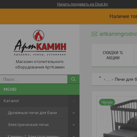
Начать продавать на Deal.by
Наличие то
artkamingrodn
СКИДКИ %
АКЦИИ
Магазин отопительного
оборудования АртКамин
...
Печи для б
Каталог
Чугун
Дровяные печи для бани
Электрические печи
Камины | Электрокамины