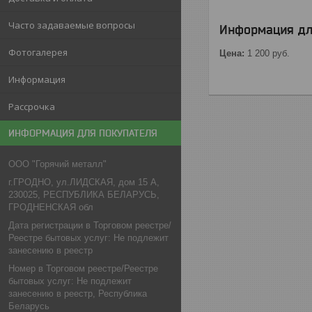
Часто задаваемые вопросы
Информация дл
Фотогалерея
Цена:
1 200
руб.
Информация
Рассрочка
ИНФОРМАЦИЯ ДЛЯ ПОКУПАТЕЛЯ
ООО "Горячий металл"
г.ГРОДНО, ул.ЛИДСКАЯ, дом 15 А,
230025, РЕСПУБЛИКА БЕЛАРУСЬ,
ГРОДНЕНСКАЯ обл
Дата регистрации в Торговом реестре/
Реестре бытовых услуг: Не подлежит
занесению в реестр
Номер в Торговом реестре/Реестре
бытовых услуг: Не подлежит
занесению в реестр, Республика
Беларусь