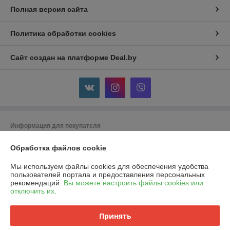
Полная версия сайта
Политика обработки cookies
Сайт создан на платформе Deal.by
Информация для покупателя
Юридическое лицо:
ООО "Горячий металл"
Обработка файлов cookie
г.ГРОДНО, ул.ЛИДСКАЯ, дом 15 А, 230025, РЕСПУБЛИКА БЕЛАРУСЬ,
ГРОДНЕНСКАЯ обл
Мы используем файлы cookies для обеспечения удобства
Регистрационный номер ЕГР: 591048432
пользователей портала и предоставления персональных
рекомендаций.
Вы можете настроить файлы cookies или
УНП: 591048432
отключить их.
Регистрационный орган: Гродненский городской исполнительный
комитет
Принять
Дата регистрации компании: 24.04.2024