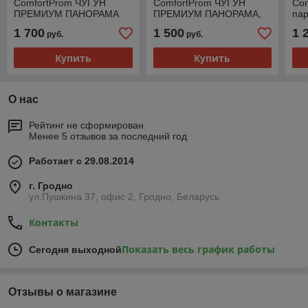
ComfortProm ЧУГУН
ComfortProm ЧУГУН
Com
ПРЕМИУМ ПАНОРАМА
ПРЕМИУМ ПАНОРАМА,
пар
ЗАКРЫТАЯ КАМЕНКА,
для парной до 26 кубов
две
1 700
1 500
1 
руб.
руб.
для парной до 26 кубов
Купить
Купить
О нас
Рейтинг не сформирован
Менее 5 отзывов за последний год
Работает с 29.08.2014
г. Гродно
ул.Пушкина 37, офис 2, Гродно, Беларусь
Контакты
Показать весь график работы
Сегодня выходной
Отзывы о магазине