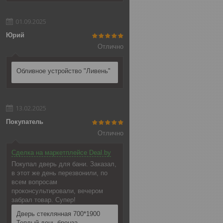
01.09.2025
Юрий
Отлично
Обливное устройство "Ливень"
13.02.2025
Покупатель
Отлично
Сделка на маркетплейсе Deal.by
Покупал дверь для бани. Заказал,
в этот же день перезвонили, по
всем вопросам
проконсультировали, вечером
забрал товар. Супер!
Дверь стеклянная 700*1900
Теплый день бронза