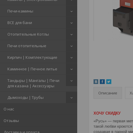
Печи-камины
ВСЕ для бани
Отопительные Котлы
Печи отопительные
Кирпич | Комплектующие
Каминное | Печное литье
Тандыры | Мангалы | Печи
для казана | Аксессуары
Описание
Х
Дымоходы | Трубы
О нас
ХОЧУ СКИДКУ
Отзывы
«Русь» — первая мет
такой любви кроются 
Доставка и оплата
создавая в парной м