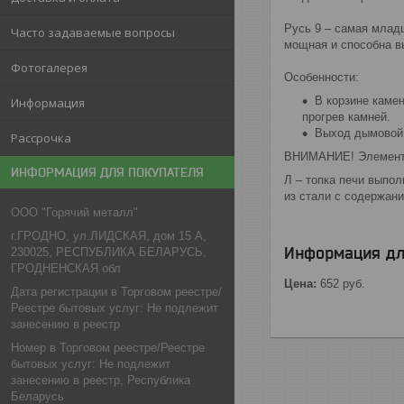
Русь 9 – самая млад
Часто задаваемые вопросы
мощная и способна вы
Фотогалерея
Особенности:
В корзине каме
Информация
прогрев камней.
Выход дымовой 
Рассрочка
ВНИМАНИЕ! Элементы 
ИНФОРМАЦИЯ ДЛЯ ПОКУПАТЕЛЯ
Л – топка печи выпо
из стали с содержан
ООО "Горячий металл"
г.ГРОДНО, ул.ЛИДСКАЯ, дом 15 А,
Информация дл
230025, РЕСПУБЛИКА БЕЛАРУСЬ,
ГРОДНЕНСКАЯ обл
Цена:
652
руб.
Дата регистрации в Торговом реестре/
Реестре бытовых услуг: Не подлежит
занесению в реестр
Номер в Торговом реестре/Реестре
бытовых услуг: Не подлежит
занесению в реестр, Республика
Беларусь