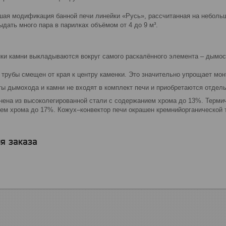
шая модификация банной печи линейки «Русь», рассчитанная на небольш
дать много пара в парилках объёмом от 4 до 9 м³.
нки камни выкладываются вокруг самого раскалённого элемента – дымос
трубы смещен от края к центру каменки. Это значительно упрощает мон
дымохода и камни не входят в комплект печи и приобретаются отдель
лнена из высоколегированной стали с содержанием хрома до 13%. Терми
ием хрома до 17%. Кожух–конвектор печи окрашен кремнийорганической
я заказа