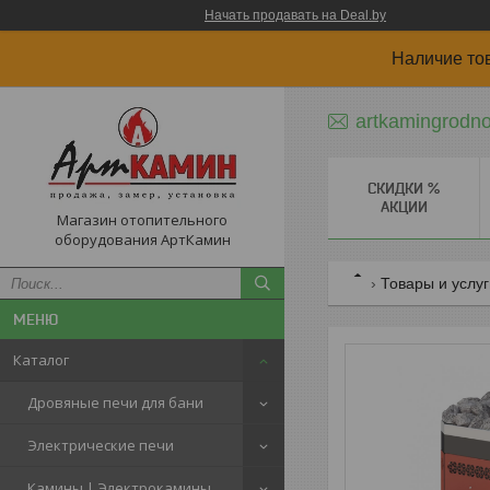
Начать продавать на Deal.by
Наличие то
artkamingrodn
СКИДКИ %
АКЦИИ
Магазин отопительного
оборудования АртКамин
Товары и услу
Каталог
Дровяные печи для бани
Электрические печи
Камины | Электрокамины