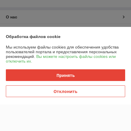
О нас
Контакты
Обработка файлов cookie
Доставка и оплата
Мы используем файлы cookies для обеспечения удобства
пользователей портала и предоставления персональных
рекомендаций.
Вы можете настроить файлы cookies или
График работы
отключить их.
Полная версия сайта
Принять
Политика обработки cookies
Отклонить
Сайт создан на платформе Deal.by