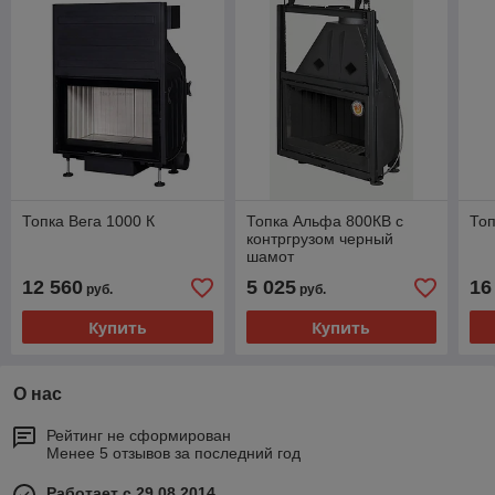
Топка Вега 1000 К
Топка Альфа 800КB с
Топ
контргрузом черный
шамот
12 560
5 025
16
руб.
руб.
Купить
Купить
О нас
Рейтинг не сформирован
Менее 5 отзывов за последний год
Работает с 29.08.2014