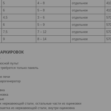
5
4 – 8
отдельное
410
6
5 – 8
отдельное
410
4,5
3 – 6
отдельное
570
6
5 – 9
отдельное
570
7,5
7 – 12
отдельное
570
9
8 – 14
отдельное
570
МАРКИРОВОК
т
носной пульт
 требуется только панель
не печи
парогенератор
вка
новка
ные
х нержавеющей стали, остальные части из оцинковки
решетка из нержавеющей стали, внутри оцинковка