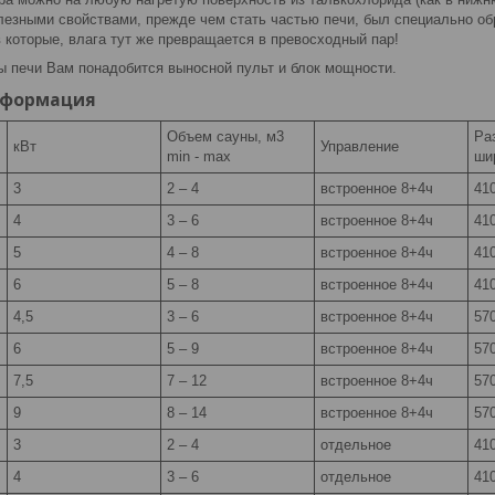
лезными свойствами, прежде чем стать частью печи, был специально об
 которые, влага тут же превращается в превосходный пар!
ы печи Вам понадобится выносной пульт и блок мощности.
нформация
Объем сауны, м3
Ра
кВт
Управление
min - max
ши
3
2 – 4
встроенное 8+4ч
410
4
3 – 6
встроенное 8+4ч
410
5
4 – 8
встроенное 8+4ч
410
6
5 – 8
встроенное 8+4ч
410
4,5
3 – 6
встроенное 8+4ч
570
6
5 – 9
встроенное 8+4ч
570
7,5
7 – 12
встроенное 8+4ч
570
9
8 – 14
встроенное 8+4ч
570
3
2 – 4
отдельное
410
4
3 – 6
отдельное
410