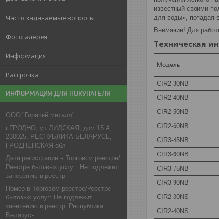
известный своими по
Часто задаваемые вопросы
для воды», попадая в
Внимание! Для работ
Фотогалерея
Техническая и
Информация
Модель
Рассрочка
CIR2-30NB
ИНФОРМАЦИЯ ДЛЯ ПОКУПАТЕЛЯ
CIR2-40NB
CIR2-50NB
ООО "Горячий металл"
CIR2-60NB
г.ГРОДНО, ул.ЛИДСКАЯ, дом 15 А,
230025, РЕСПУБЛИКА БЕЛАРУСЬ,
CIR3-45NB
ГРОДНЕНСКАЯ обл
CIR3-60NB
Дата регистрации в Торговом реестре/
Реестре бытовых услуг: Не подлежит
CIR3-75NB
занесению в реестр
CIR3-90NB
Номер в Торговом реестре/Реестре
CIR2-30NS
бытовых услуг: Не подлежит
занесению в реестр, Республика
CIR2-40NS
Беларусь