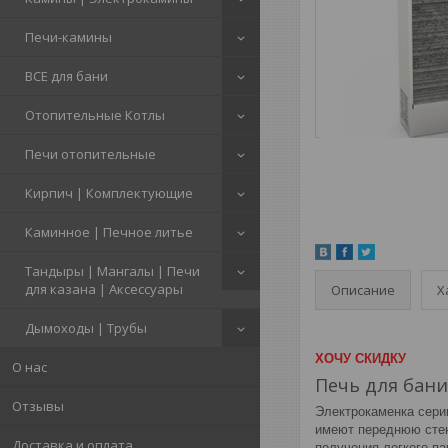
Печи-камины
ВСЕ для бани
Отопительные Котлы
Печи отопительные
Кирпич | Комплектующие
Каминное | Печное литье
Тандыры | Мангалы | Печи
для казана | Аксессуары
Описание
Х
Дымоходы | Трубы
ХОЧУ СКИДКУ
О нас
Печь для бани
Отзывы
Электрокаменка серии
имеют переднюю стен
Доставка и оплата
получения легкого па