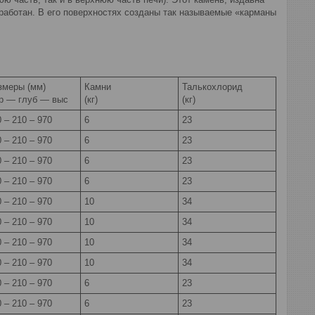
работан. В его поверхностях созданы так называемые «карманы
змеры (мм)
Камни
Талькохлорид
р — глуб — выс
(кг)
(кг)
 – 210 – 970
6
23
 – 210 – 970
6
23
 – 210 – 970
6
23
 – 210 – 970
6
23
 – 210 – 970
10
34
 – 210 – 970
10
34
 – 210 – 970
10
34
 – 210 – 970
10
34
 – 210 – 970
6
23
 – 210 – 970
6
23