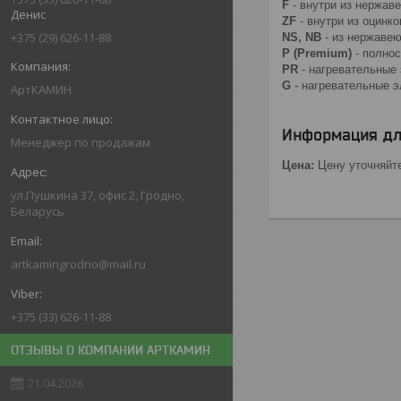
F
- внутри из нержав
Денис
ZF
- внутри из оцинк
+375 (29) 626-11-88
NS, NB
- из нержаве
P (Premium)
- полно
PR
- нагревательные
G
- нагревательные э
АртКАМИН
Информация дл
Менеджер по продажам
Цена:
Цену уточняйт
ул.Пушкина 37, офис 2, Гродно,
Беларусь
artkamingrodno@mail.ru
+375 (33) 626-11-88
ОТЗЫВЫ О КОМПАНИИ АРТКАМИН
21.04.2026