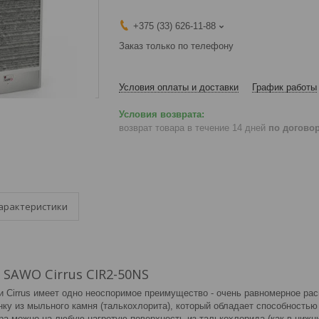
+375 (33) 626-11-88
Заказ только по телефону
Условия оплаты и доставки
График работы
возврат товара в течение 14 дней
по догово
арактеристики
 SAWO Cirrus CIR2-50NS
 Cirrus имеет одно неоспоримое преимущество - очень равномерное рас
ку из мыльного камня (талькохлорита), который обладает способностью
ра можно на любую нагретую поверхность из талькохлорида (как в нижню