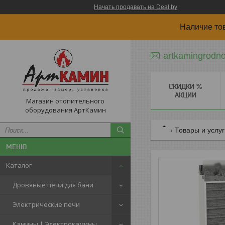
Начать продавать на Deal.by
Наличие то
artkamingrodn
СКИДКИ %
АКЦИИ
Магазин отопительного
оборудования АртКамин
Товары и услу
Каталог
Дровяные печи для бани
Электрические печи
Камины | Электрокамины