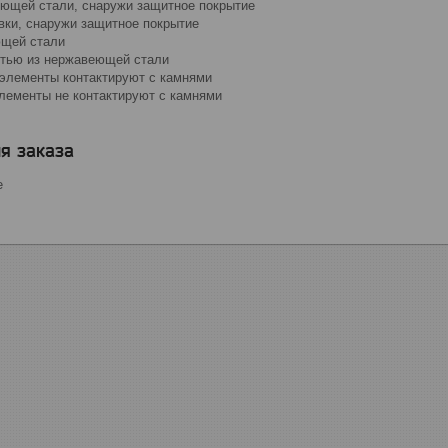
еющей стали, снаружи защитное покрытие
овки, снаружи защитное покрытие
ющей стали
стью из нержавеющей стали
 элементы контактируют с камнями
лементы не контактируют с камнями
я заказа
е