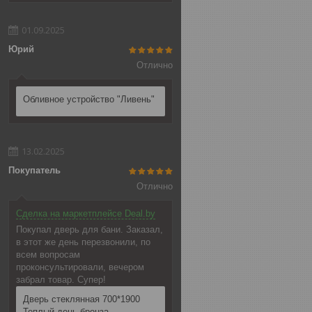
01.09.2025
Юрий
Отлично
Обливное устройство "Ливень"
13.02.2025
Покупатель
Отлично
Сделка на маркетплейсе Deal.by
Покупал дверь для бани. Заказал,
в этот же день перезвонили, по
всем вопросам
проконсультировали, вечером
забрал товар. Супер!
Дверь стеклянная 700*1900
Теплый день бронза