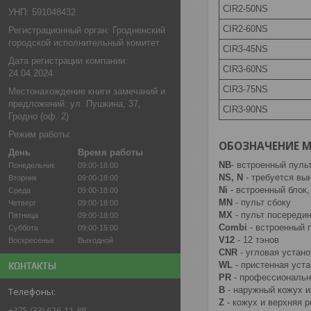
CIR2-50NS
УНП: 591048432
CIR2-60NS
Регистрационный орган: Гродненский
городской исполнительный комитет
CIR3-45NS
Дата регистрации компании:
CIR3-60NS
24.04.2024
CIR3-75NS
Местонахождение книги замечаний и
предложений: ул. Пушкина, 37,
CIR3-90NS
Гродно (оф. 2)
Режим работы:
ОБОЗНАЧЕНИЕ 
День
Время работы
NB
- встроенный пуль
Понедельник
09:00-18:00
NS, N
- требуется вы
Вторник
09:00-18:00
Ni
- встроенный блок,
Среда
09:00-18:00
MN
- пульт сбоку
Четверг
09:00-18:00
MX
- пульт посереди
Пятница
09:00-18:00
Combi
- встроенный 
Суббота
09:00-15:00
V12
- 12 тэнов
Воскресенье
Выходной
CNR
- угловая устано
WL
- пристенная уста
КОНТАКТЫ
PR
- профессиональ
В
- наружный кожух и
Z
- кожух и верхняя 
+375 (33) 626-11-88