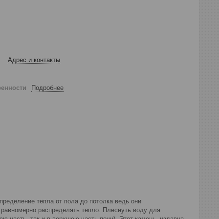
Адрес и контакты
ренности
Подробнее
пределение тепла от пола до потолка ведь они
 равномерно распределять тепло. Плеснуть воду для
ю часть, так и в верхнюю часть печи). Этот камень, издавна