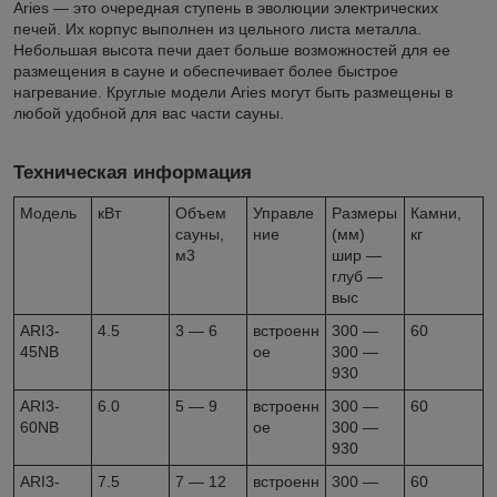
Aries — это очередная ступень в эволюции электрических
печей. Их корпус выполнен из цельного листа металла.
Небольшая высота печи дает больше возможностей для ее
размещения в сауне и обеспечивает более быстрое
нагревание. Круглые модели Aries могут быть размещены в
любой удобной для вас части сауны.
Техническая информация
Модель
кВт
Объем
Управле
Размеры
Камни,
сауны,
ние
(мм)
кг
м3
шир —
глуб —
выс
ARI3-
4.5
3 — 6
встроенн
300 —
60
45NB
ое
300 —
930
ARI3-
6.0
5 — 9
встроенн
300 —
60
60NB
ое
300 —
930
ARI3-
7.5
7 — 12
встроенн
300 —
60