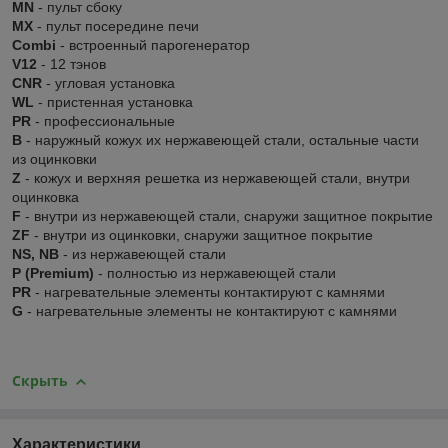
MN
- пульт сбоку
MX
- пульт посередине печи
Combi
- встроенный парогенератор
V12
- 12 тэнов
CNR
- угловая установка
WL
- пристенная установка
PR
- профессиональные
В
- наружный кожух их нержавеющей стали, остальные части
из оцинковки
Z
- кожух и верхняя решетка из нержавеющей стали, внутри
оцинковка
F
- внутри из нержавеющей стали, снаружи защитное покрытие
ZF
- внутри из оцинковки, снаружи защитное покрытие
NS, NB
- из нержавеющей стали
P (Premium)
- полностью из нержавеющей стали
PR
- нагревательные элементы контактируют с камнями
G
- нагревательные элементы не контактируют с камнями
Скрыть
Характеристики