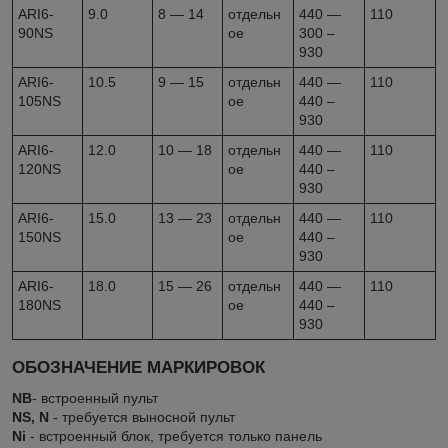
ARI6-
9.0
8 — 14
отдельн
440 —
110
90NS
ое
300 –
930
ARI6-
10.5
9 — 15
отдельн
440 —
110
105NS
ое
440 –
930
ARI6-
12.0
10 — 18
отдельн
440 —
110
120NS
ое
440 –
930
ARI6-
15.0
13 — 23
отдельн
440 —
110
150NS
ое
440 –
930
ARI6-
18.0
15 — 26
отдельн
440 —
110
180NS
ое
440 –
930
ОБОЗНАЧЕНИЕ МАРКИРОВОК
NB
- встроенный пульт
NS, N
- требуется выносной пульт
Ni
- встроенный блок, требуется только панель