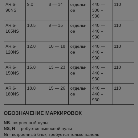
ARI6-
9.0
8 — 14
отдельн
440 —
110
90NS
ое
300 –
930
ARI6-
10.5
9 — 15
отдельн
440 —
110
105NS
ое
440 –
930
ARI6-
12.0
10 — 18
отдельн
440 —
110
120NS
ое
440 –
930
ARI6-
15.0
13 — 23
отдельн
440 —
110
150NS
ое
440 –
930
ARI6-
18.0
15 — 26
отдельн
440 —
110
180NS
ое
440 –
930
ОБОЗНАЧЕНИЕ МАРКИРОВОК
NB
- встроенный пульт
NS, N
- требуется выносной пульт
Ni
- встроенный блок, требуется только панель