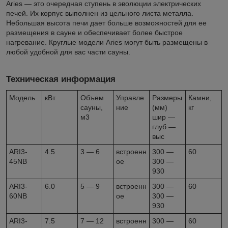
Aries — это очередная ступень в эволюции электрических
печей. Их корпус выполнен из цельного листа металла.
Небольшая высота печи дает больше возможностей для ее
размещения в сауне и обеспечивает более быстрое
нагревание. Круглые модели Aries могут быть размещены в
любой удобной для вас части сауны.
Техническая информация
Модель
кВт
Объем
Управле
Размеры
Камни,
сауны,
ние
(мм)
кг
м3
шир —
глуб —
выс
ARI3-
4.5
3 — 6
встроенн
300 —
60
45NB
ое
300 —
930
ARI3-
6.0
5 — 9
встроенн
300 —
60
60NB
ое
300 —
930
ARI3-
7.5
7 — 12
встроенн
300 —
60