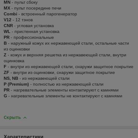
MN
- пульт сбоку
MX
- пульт посередине печи
Combi
- встроенный парогенератор
V12
- 12 тэнов
CNR
- угловая установка
WL
- пристенная установка
PR
- профессиональные
В
- наружный кожух их нержавеющей стали, остальные части
из оцинковки
Z
- кожух и верхняя решетка из нержавеющей стали, внутри
оцинковка
F
- внутри из нержавеющей стали, снаружи защитное покрытие
ZF
- внутри из оцинковки, снаружи защитное покрытие
NS, NB
- из нержавеющей стали
P (Premium)
- полностью из нержавеющей стали
PR
- нагревательные элементы контактируют с камнями
G
- нагревательные элементы не контактируют с камнями
Скрыть
Характеристики