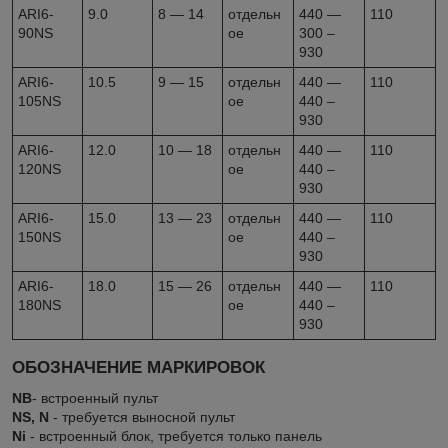
ARI6-
9.0
8 — 14
отдельн
440 —
110
90NS
ое
300 –
930
ARI6-
10.5
9 — 15
отдельн
440 —
110
105NS
ое
440 –
930
ARI6-
12.0
10 — 18
отдельн
440 —
110
120NS
ое
440 –
930
ARI6-
15.0
13 — 23
отдельн
440 —
110
150NS
ое
440 –
930
ARI6-
18.0
15 — 26
отдельн
440 —
110
180NS
ое
440 –
930
ОБОЗНАЧЕНИЕ МАРКИРОВОК
NB
- встроенный пульт
NS, N
- требуется выносной пульт
Ni
- встроенный блок, требуется только панель