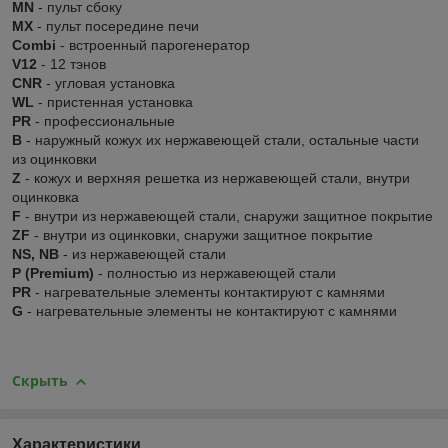
MN
- пульт сбоку
MX
- пульт посередине печи
Combi
- встроенный парогенератор
V12
- 12 тэнов
CNR
- угловая установка
WL
- пристенная установка
PR
- профессиональные
В
- наружный кожух их нержавеющей стали, остальные части
из оцинковки
Z
- кожух и верхняя решетка из нержавеющей стали, внутри
оцинковка
F
- внутри из нержавеющей стали, снаружи защитное покрытие
ZF
- внутри из оцинковки, снаружи защитное покрытие
NS, NB
- из нержавеющей стали
P (Premium)
- полностью из нержавеющей стали
PR
- нагревательные элементы контактируют с камнями
G
- нагревательные элементы не контактируют с камнями
Скрыть
Характеристики