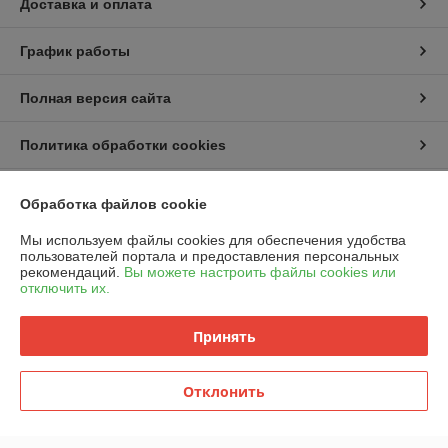
Доставка и оплата
График работы
Полная версия сайта
Политика обработки cookies
Сайт создан на платформе Deal.by
Обработка файлов cookie
Мы используем файлы cookies для обеспечения удобства
пользователей портала и предоставления персональных
рекомендаций.
Вы можете настроить файлы cookies или
отключить их.
Информация для покупателя
Принять
Юридическое лицо:
ООО "Горячий металл"
г.ГРОДНО, ул.ЛИДСКАЯ, дом 15 А, 230025, РЕСПУБЛИКА БЕЛАРУСЬ,
ГРОДНЕНСКАЯ обл
Отклонить
Регистрационный номер ЕГР: 591048432