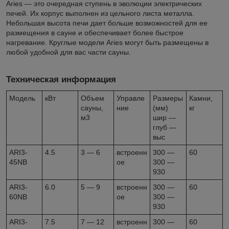
Aries — это очередная ступень в эволюции электрических
печей. Их корпус выполнен из цельного листа металла.
Небольшая высота печи дает больше возможностей для ее
размещения в сауне и обеспечивает более быстрое
нагревание. Круглые модели Aries могут быть размещены в
любой удобной для вас части сауны.
Техническая информация
Модель
кВт
Объем
Управле
Размеры
Камни,
сауны,
ние
(мм)
кг
м3
шир —
глуб —
выс
ARI3-
4.5
3 — 6
встроенн
300 —
60
45NB
ое
300 —
930
ARI3-
6.0
5 — 9
встроенн
300 —
60
60NB
ое
300 —
930
ARI3-
7.5
7 — 12
встроенн
300 —
60