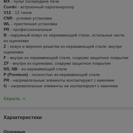
MX
- пульт посередине печи
Combi
- встроенный парогенератор
V12
- 12 тэнов
CNR
- угловая установка
WL
- пристенная установка
PR
- профессиональные
В
- наружный кожух их нержавеющей стали, остальные части
из оцинковки
Z
- кожух и верхняя решетка из нержавеющей стали, внутри
оцинковка
F
- внутри из нержавеющей стали, снаружи защитное покрытие
ZF
- внутри из оцинковки, снаружи защитное покрытие
NS, NB
- из нержавеющей стали
P (Premium)
- полностью из нержавеющей стали
PR
- нагревательные элементы контактируют с камнями
G
- нагревательные элементы не контактируют с камнями
Скрыть
Характеристики
Основные