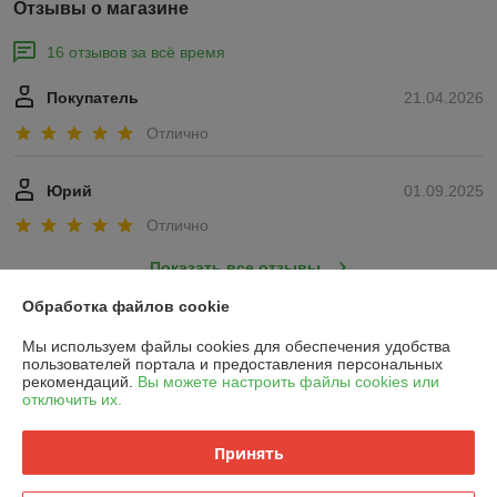
Отзывы о магазине
16 отзывов за всё время
Покупатель
21.04.2026
Отлично
Юрий
01.09.2025
Отлично
Показать все отзывы
Обработка файлов cookie
О нас
Мы используем файлы cookies для обеспечения удобства
пользователей портала и предоставления персональных
рекомендаций.
Вы можете настроить файлы cookies или
Контакты
отключить их.
Доставка и оплата
Принять