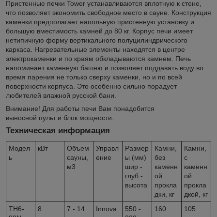
Пристенные печки Tower устанавливаются вплотную к стене,
что позволяет экономить свободное место в сауне. Конструкция
каменки предполагает напольную пристенную установку и
большую вместимость камней до 80 кг. Корпус печи имеет
нетипичную форму вертикального полуцилиндрического
каркаса. Нагревательные элементы находятся в центре
электрокаменки и по краям обкладываются камнем. Печь
напоминает каменную башню и позволяет поддавать воду во
время парения не только сверху каменки, но и по всей
поверхности корпуса. Это особенно сильно порадует
любителей влажной русской бани.
Внимание! Для работы печи Вам понадобится
выносной пульт и блок мощности.
Техническая информация
Модел
кВт
Объем
Управл
Размер
Камни,
Камни,
ь
сауны,
ение
ы (мм)
без
с
м3
шир -
каменн
каменн
глуб -
ой
ой
высота
прокла
прокла
дки, кг
дкой, кг
TH6-
8
7 - 14
Innova
550 -
160
105