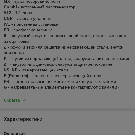
MX
- пульт посередине печи
Combi
- встроенный парогенератор
V12
- 12 тэнов
CNR
- угловая установка
WL
- пристенная установка
PR
- профессиональные
В
- наружный кожух их нержавеющей стали, остальные части
из оцинковки
Z
- кожух и верхняя решетка из нержавеющей стали, внутри
оцинковка
F
- внутри из нержавеющей стали, снаружи защитное покрытие
ZF
- внутри из оцинковки, снаружи защитное покрытие
NS, NB
- из нержавеющей стали
P (Premium)
- полностью из нержавеющей стали
PR
- нагревательные элементы контактируют с камнями
G
- нагревательные элементы не контактируют с камнями
Скрыть
Характеристики
Основные