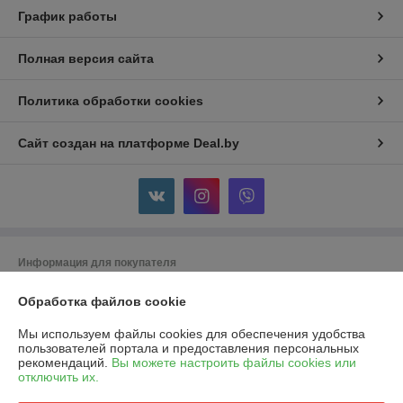
График работы
Полная версия сайта
Политика обработки cookies
Сайт создан на платформе Deal.by
Информация для покупателя
Юридическое лицо:
ООО "Горячий металл"
Обработка файлов cookie
г.ГРОДНО, ул.ЛИДСКАЯ, дом 15 А, 230025, РЕСПУБЛИКА БЕЛАРУСЬ,
ГРОДНЕНСКАЯ обл
Мы используем файлы cookies для обеспечения удобства
Регистрационный номер ЕГР: 591048432
пользователей портала и предоставления персональных
рекомендаций.
Вы можете настроить файлы cookies или
УНП: 591048432
отключить их.
Регистрационный орган: Гродненский городской исполнительный