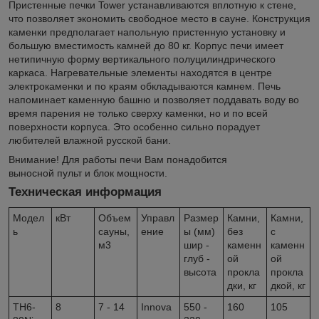
Пристенные печки Tower устанавливаются вплотную к стене,
что позволяет экономить свободное место в сауне. Конструкция
каменки предполагает напольную пристенную установку и
большую вместимость камней до 80 кг. Корпус печи имеет
нетипичную форму вертикального полуцилиндрического
каркаса. Нагревательные элементы находятся в центре
электрокаменки и по краям обкладываются камнем. Печь
напоминает каменную башню и позволяет поддавать воду во
время парения не только сверху каменки, но и по всей
поверхности корпуса. Это особенно сильно порадует
любителей влажной русской бани.
Внимание! Для работы печи Вам понадобится
выносной пульт и блок мощности.
Техническая информация
Модел
кВт
Объем
Управл
Размер
Камни,
Камни,
ь
сауны,
ение
ы (мм)
без
с
м3
шир -
каменн
каменн
глуб -
ой
ой
высота
прокла
прокла
дки, кг
дкой, кг
TH6-
8
7 - 14
Innova
550 -
160
105