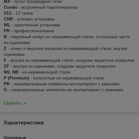
MX
- пульт посередине печи
Combi
- встроенный парогенератор
V12
- 12 тэнов
CNR
- угловая установка
WL
- пристенная установка
PR
- профессиональные
В
- наружный кожух их нержавеющей стали, остальные части
из оцинковки
Z
- кожух и верхняя решетка из нержавеющей стали, внутри
оцинковка
F
- внутри из нержавеющей стали, снаружи защитное покрытие
ZF
- внутри из оцинковки, снаружи защитное покрытие
NS, NB
- из нержавеющей стали
P (Premium)
- полностью из нержавеющей стали
PR
- нагревательные элементы контактируют с камнями
G
- нагревательные элементы не контактируют с камнями
Скрыть
Характеристики
Основные