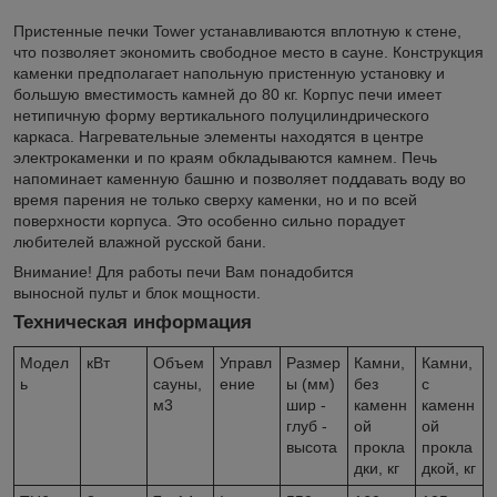
Пристенные печки Tower устанавливаются вплотную к стене,
что позволяет экономить свободное место в сауне. Конструкция
каменки предполагает напольную пристенную установку и
большую вместимость камней до 80 кг. Корпус печи имеет
нетипичную форму вертикального полуцилиндрического
каркаса. Нагревательные элементы находятся в центре
электрокаменки и по краям обкладываются камнем. Печь
напоминает каменную башню и позволяет поддавать воду во
время парения не только сверху каменки, но и по всей
поверхности корпуса. Это особенно сильно порадует
любителей влажной русской бани.
Внимание! Для работы печи Вам понадобится
выносной пульт и блок мощности.
Техническая информация
Модел
кВт
Объем
Управл
Размер
Камни,
Камни,
ь
сауны,
ение
ы (мм)
без
с
м3
шир -
каменн
каменн
глуб -
ой
ой
высота
прокла
прокла
дки, кг
дкой, кг