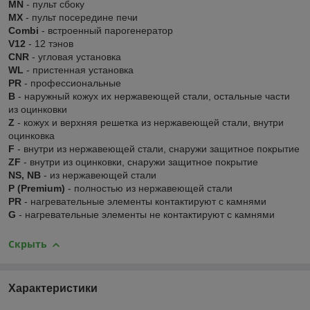
MN
- пульт сбоку
MX
- пульт посередине печи
Combi
- встроенный парогенератор
V12
- 12 тэнов
CNR
- угловая установка
WL
- пристенная установка
PR
- профессиональные
В
- наружный кожух их нержавеющей стали, остальные части
из оцинковки
Z
- кожух и верхняя решетка из нержавеющей стали, внутри
оцинковка
F
- внутри из нержавеющей стали, снаружи защитное покрытие
ZF
- внутри из оцинковки, снаружи защитное покрытие
NS, NB
- из нержавеющей стали
P (Premium)
- полностью из нержавеющей стали
PR
- нагревательные элементы контактируют с камнями
G
- нагревательные элементы не контактируют с камнями
Скрыть
Характеристики