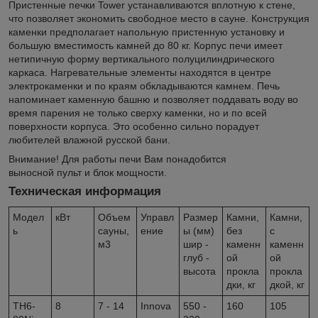
Пристенные печки Tower устанавливаются вплотную к стене,
что позволяет экономить свободное место в сауне. Конструкция
каменки предполагает напольную пристенную установку и
большую вместимость камней до 80 кг. Корпус печи имеет
нетипичную форму вертикального полуцилиндрического
каркаса. Нагревательные элементы находятся в центре
электрокаменки и по краям обкладываются камнем. Печь
напоминает каменную башню и позволяет поддавать воду во
время парения не только сверху каменки, но и по всей
поверхности корпуса. Это особенно сильно порадует
любителей влажной русской бани.
Внимание! Для работы печи Вам понадобится
выносной пульт и блок мощности.
Техническая информация
Модел
кВт
Объем
Управл
Размер
Камни,
Камни,
ь
сауны,
ение
ы (мм)
без
с
м3
шир -
каменн
каменн
глуб -
ой
ой
высота
прокла
прокла
дки, кг
дкой, кг
TH6-
8
7 - 14
Innova
550 -
160
105