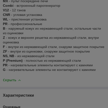
MX
- пульт посередине печи
Combi
- встроенный парогенератор
V12
- 12 тэнов
CNR
- угловая установка
WL
- пристенная установка
PR
- профессиональные
В
- наружный кожух их нержавеющей стали, остальные части
из оцинковки
Z
- кожух и верхняя решетка из нержавеющей стали, внутри
оцинковка
F
- внутри из нержавеющей стали, снаружи защитное покрытие
ZF
- внутри из оцинковки, снаружи защитное покрытие
NS, NB
- из нержавеющей стали
P (Premium)
- полностью из нержавеющей стали
PR
- нагревательные элементы контактируют с камнями
G
- нагревательные элементы не контактируют с камнями
Скрыть
Характеристики
Основные