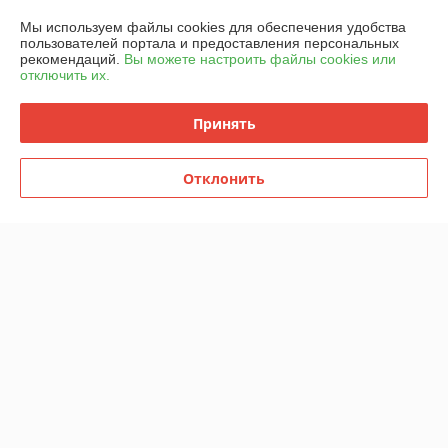
График работы
Мы используем файлы cookies для обеспечения удобства
пользователей портала и предоставления персональных
рекомендаций.
Вы можете настроить файлы cookies или
Полная версия сайта
отключить их.
Политика обработки cookies
Принять
Сайт создан на платформе Deal.by
Отклонить
Информация для покупателя
Юридическое лицо:
ООО "Горячий металл"
г.ГРОДНО, ул.ЛИДСКАЯ, дом 15 А, 230025, РЕСПУБЛИКА БЕЛАРУСЬ,
ГРОДНЕНСКАЯ обл
Регистрационный номер ЕГР: 591048432
УНП: 591048432
Регистрационный орган: Гродненский городской исполнительный