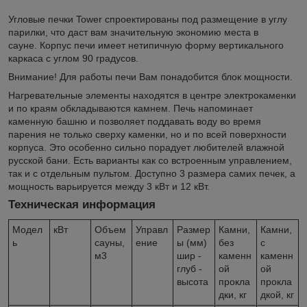
Угловые печки Tower спроектированы под размещение в углу
парилки, что даст вам значительную экономию места в
сауне. Корпус печи имеет нетипичную форму вертикального
каркаса c углом 90 градусов.
Внимание! Для работы печи Вам понадобится блок мощности.
Нагревательные элементы находятся в центре электрокаменки
и по краям обкладываются камнем. Печь напоминает
каменную башню и позволяет поддавать воду во время
парения не только сверху каменки, но и по всей поверхности
корпуса. Это особенно сильно порадует любителей влажной
русской бани. Есть варианты как со встроенным управлением,
так и с отдельным пультом. Доступно 3 размера самих печек, а
мощность варьируется между 3 кВт и 12 кВт.
Техническая информация
Модел
кВт
Объем
Управл
Размер
Камни,
Камни,
ь
сауны,
ение
ы (мм)
без
с
м3
шир -
каменн
каменн
глуб -
ой
ой
высота
прокла
прокла
дки, кг
дкой, кг