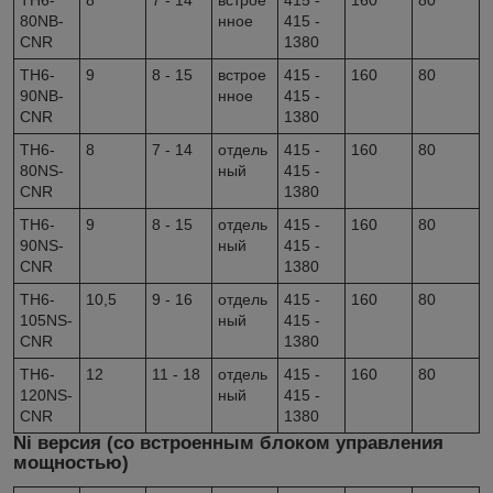
TH6-
8
7 - 14
встрое
415 -
160
80
80NB-
нное
415 -
CNR
1380
TH6-
9
8 - 15
встрое
415 -
160
80
90NB-
нное
415 -
CNR
1380
TH6-
8
7 - 14
отдель
415 -
160
80
80NS-
ный
415 -
CNR
1380
TH6-
9
8 - 15
отдель
415 -
160
80
90NS-
ный
415 -
CNR
1380
TH6-
10,5
9 - 16
отдель
415 -
160
80
105NS-
ный
415 -
CNR
1380
TH6-
12
11 - 18
отдель
415 -
160
80
120NS-
ный
415 -
CNR
1380
Ni версия (со встроенным блоком управления
мощностью)