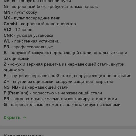
NS, N
- требуется выносной пульт
Ni
- встроенный блок, требуется только панель
MN
- пульт сбоку
MX
- пульт посередине печи
Combi
- встроенный парогенератор
V12
- 12 тэнов
CNR
- угловая установка
WL
- пристенная установка
PR
- профессиональные
В
- наружный кожух их нержавеющей стали, остальные части
из оцинковки
Z
- кожух и верхняя решетка из нержавеющей стали, внутри
оцинковка
F
- внутри из нержавеющей стали, снаружи защитное покрытие
ZF
- внутри из оцинковки, снаружи защитное покрытие
NS, NB
- из нержавеющей стали
P (Premium)
- полностью из нержавеющей стали
PR
- нагревательные элементы контактируют с камнями
G
- нагревательные элементы не контактируют с камнями
Скрыть