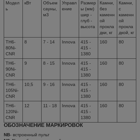
Модел
кВт
Объем
Управл
Размер
Камни,
Камни,
ь
сауны,
ение
ы (мм)
без
с
м3
шир -
каменн
каменн
глуб -
ой
ой
высота
прокла
прокла
дки, кг
дкой, кг
TH6-
8
7 - 14
Innova
415 -
160
80
80Ni-
415 -
CNR
1380
TH6-
9
8 - 15
Innova
415 -
160
80
90Ni-
415 -
CNR
1380
TH6-
10,5
9 - 16
Innova
415 -
160
80
105Ni-
415 -
CNR
1380
TH6-
12
11 - 18
Innova
415 -
160
80
120Ni-
415 -
CNR
1380
ОБОЗНАЧЕНИЕ МАРКИРОВОК
NB
- встроенный пульт