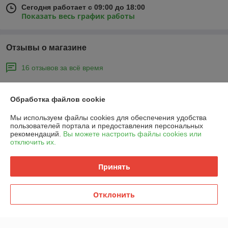
Сегодня работает с 09:00 до 18:00
Показать весь график работы
Отзывы о магазине
16 отзывов за всё время
Покупатель
21.04.2026
Обработка файлов cookie
Отлично
Мы используем файлы cookies для обеспечения удобства
пользователей портала и предоставления персональных
Юрий
01.09.2025
рекомендаций.
Вы можете настроить файлы cookies или
отключить их.
Отлично
Принять
Показать все отзывы
Отклонить
О нас
Контакты