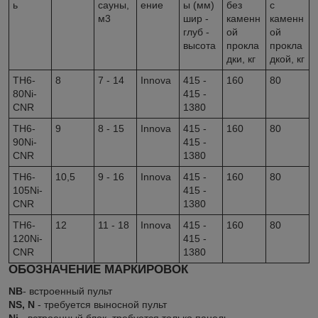
ь
сауны,
ение
ы (мм)
без
с
м3
шир -
каменн
каменн
глуб -
ой
ой
высота
прокла
прокла
дки, кг
дкой, кг
TH6-
8
7 - 14
Innova
415 -
160
80
80Ni-
415 -
CNR
1380
TH6-
9
8 - 15
Innova
415 -
160
80
90Ni-
415 -
CNR
1380
TH6-
10,5
9 - 16
Innova
415 -
160
80
105Ni-
415 -
CNR
1380
TH6-
12
11 - 18
Innova
415 -
160
80
120Ni-
415 -
CNR
1380
ОБОЗНАЧЕНИЕ МАРКИРОВОК
NB
- встроенный пульт
NS, N
- требуется выносной пульт
Ni
- встроенный блок, требуется только панель