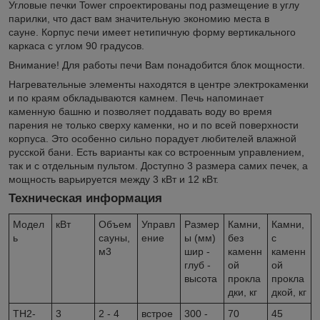
Угловые печки Tower спроектированы под размещение в углу
парилки, что даст вам значительную экономию места в
сауне. Корпус печи имеет нетипичную форму вертикального
каркаса c углом 90 градусов.
Внимание! Для работы печи Вам понадобится блок мощности.
Нагревательные элементы находятся в центре электрокаменки
и по краям обкладываются камнем. Печь напоминает
каменную башню и позволяет поддавать воду во время
парения не только сверху каменки, но и по всей поверхности
корпуса. Это особенно сильно порадует любителей влажной
русской бани. Есть варианты как со встроенным управлением,
так и с отдельным пультом. Доступно 3 размера самих печек, а
мощность варьируется между 3 кВт и 12 кВт.
Техническая информация
Модел
кВт
Объем
Управл
Размер
Камни,
Камни,
ь
сауны,
ение
ы (мм)
без
с
м3
шир -
каменн
каменн
глуб -
ой
ой
высота
прокла
прокла
дки, кг
дкой, кг
TH2-
3
2 - 4
встрое
300 -
70
45