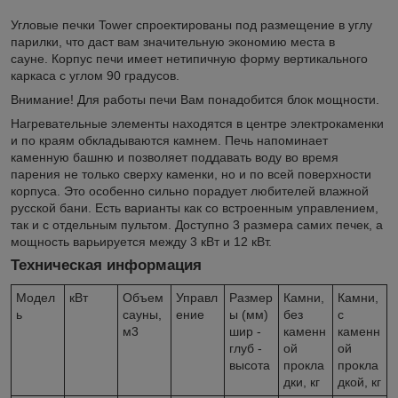
Угловые печки Tower спроектированы под размещение в углу
парилки, что даст вам значительную экономию места в
сауне. Корпус печи имеет нетипичную форму вертикального
каркаса c углом 90 градусов.
Внимание! Для работы печи Вам понадобится блок мощности.
Нагревательные элементы находятся в центре электрокаменки
и по краям обкладываются камнем. Печь напоминает
каменную башню и позволяет поддавать воду во время
парения не только сверху каменки, но и по всей поверхности
корпуса. Это особенно сильно порадует любителей влажной
русской бани. Есть варианты как со встроенным управлением,
так и с отдельным пультом. Доступно 3 размера самих печек, а
мощность варьируется между 3 кВт и 12 кВт.
Техническая информация
Модел
кВт
Объем
Управл
Размер
Камни,
Камни,
ь
сауны,
ение
ы (мм)
без
с
м3
шир -
каменн
каменн
глуб -
ой
ой
высота
прокла
прокла
дки, кг
дкой, кг