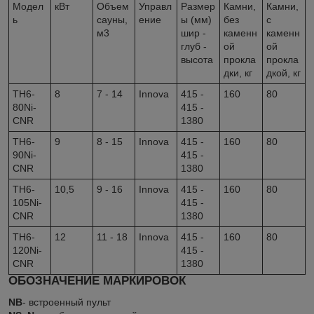
Модел
кВт
Объем
Управл
Размер
Камни,
Камни,
ь
сауны,
ение
ы (мм)
без
с
м3
шир -
каменн
каменн
глуб -
ой
ой
высота
прокла
прокла
дки, кг
дкой, кг
TH6-
8
7 - 14
Innova
415 -
160
80
80Ni-
415 -
CNR
1380
TH6-
9
8 - 15
Innova
415 -
160
80
90Ni-
415 -
CNR
1380
TH6-
10,5
9 - 16
Innova
415 -
160
80
105Ni-
415 -
CNR
1380
TH6-
12
11 - 18
Innova
415 -
160
80
120Ni-
415 -
CNR
1380
ОБОЗНАЧЕНИЕ МАРКИРОВОК
NB
- встроенный пульт