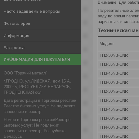
Внимание! Для работ
Нагревательные элем
Часто задаваемые вопросы
воду во время парени
варианты как со встр
Фотогалерея
Техническая и
Информация
Модель
Рассрочка
TH2-30NB-CNR
ИНФОРМАЦИЯ ДЛЯ ПОКУПАТЕЛЯ
TH3-35NB-CNR
ООО "Горячий металл"
TH3-45NB-CNR
г.ГРОДНО, ул.ЛИДСКАЯ, дом 15 А,
TH3-60NB-CNR
230025, РЕСПУБЛИКА БЕЛАРУСЬ,
TH2-30NS-CNR
ГРОДНЕНСКАЯ обл
Дата регистрации в Торговом реестре/
TH3-35NS-CNR
Реестре бытовых услуг: Не подлежит
TH3-45NS-CNR
занесению в реестр
TH3-60NS-CNR
Номер в Торговом реестре/Реестре
бытовых услуг: Не подлежит
TH4-60NB-CNR
занесению в реестр, Республика
Беларусь
TH4-60NS-CNR