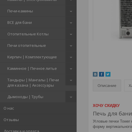
Печи-камины
ВСЕ для бани
Отопительные Котлы
Печи отопительные
Кирпич | Комплектующие
Каминное | Печное литье
Тандыры | Мангалы | Печи
для казана | Аксессуары
Описание
Х
Дымоходы | Трубы
ХОЧУ СКИДКУ
О нас
Печь для бан
Отзывы
Угловые печки Tower
форму вертикального 
Доставка и оплата