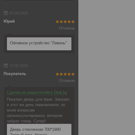
01.09.2025
Юрий
Отлично
Обливное устройство "Ливень"
13.02.2025
Покупатель
Отлично
Сделка на маркетплейсе Deal.by
Покупал дверь для бани. Заказал,
в этот же день перезвонили, по
всем вопросам
проконсультировали, вечером
забрал товар. Супер!
Дверь стеклянная 700*1900
Теплый день бронза