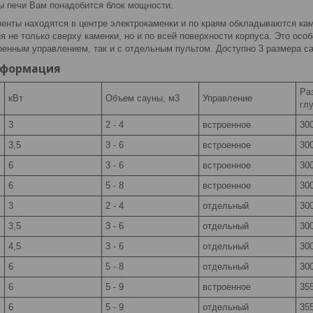
ы печи Вам понадобится блок мощности.
енты находятся в центре электрокаменки и по краям обкладываются ка
я не только сверху каменки, но и по всей поверхности корпуса. Это ос
оенным управлением, так и с отдельным пультом. Доступно 3 размера са
нформация
Ра
кВт
Объем сауны, м3
Управление
глу
3
2 - 4
встроенное
300
3,5
3 - 6
встроенное
300
6
3 - 6
встроенное
300
6
5 - 8
встроенное
300
3
2 - 4
отдельный
300
3,5
3 - 6
отдельный
300
4,5
3 - 6
отдельный
300
6
5 - 8
отдельный
300
6
5 - 9
встроенное
355
6
5 - 9
отдельный
355