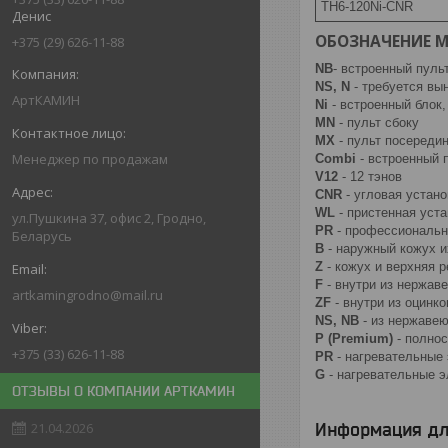
TH6-120Ni-CNR
Денис
ОБОЗНАЧЕНИЕ 
+375 (29) 626-11-88
NB
- встроенный пуль
NS, N
- требуется вы
АртКАМИН
Ni
- встроенный блок,
MN
- пульт сбоку
MX
- пульт посереди
Менеджер по продажам
Combi
- встроенный 
V12
- 12 тэнов
CNR
- угловая устано
WL
- пристенная уста
ул.Пушкина 37, офис 2, Гродно,
PR
- профессиональ
Беларусь
В
- наружный кожух и
Z
- кожух и верхняя 
F
- внутри из нержав
artkamingrodno@mail.ru
ZF
- внутри из оцинк
NS, NB
- из нержаве
P (Premium)
- полно
+375 (33) 626-11-88
PR
- нагревательные
G
- нагревательные э
ОТЗЫВЫ О КОМПАНИИ АРТКАМИН
21.04.2026
Информация дл