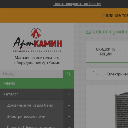
Начать продавать на Deal.by
Наличие то
artkamingrodn
СКИДКИ %
АКЦИИ
Магазин отопительного
оборудования АртКамин
...
Электриче
Каталог
Дровяные печи для бани
Электрические печи
Камины | Электрокамины