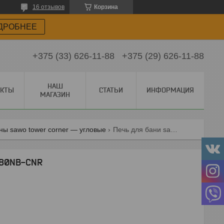
16 отзывов
Корзина
ДРОБНЕЕ
+375 (33) 626-11-88
+375 (29) 626-11-88
НАШ
АКТЫ
СТАТЬИ
ИНФОРМАЦИЯ
МАГАЗИН
ны sawo tower corner — угловые
Печь для бани sawo tower th6-80nb-cnr
-80NB-CNR