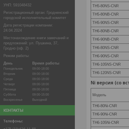
УНП: 591048432
TH5-80NS-CNR
Регистрационный орган: Гродненский
TH5-80NB-CNR
городской исполнительный комитет
TH5-90NS-CNR
Дата регистрации компании:
24.04.2024
TH6-80NB-CNR
Местонахождение книги замечаний и
TH6-90NB-CNR
предложений: ул. Пушкина, 37,
TH6-80NS-CNR
Гродно (оф. 2)
Режим работы:
TH6-90NS-CNR
День
Время работы
TH6-105NS-CNR
Понедельник
09:00-18:00
TH6-120NS-CNR
Вторник
09:00-18:00
Среда
09:00-18:00
Ni версия (со 
Четверг
09:00-18:00
Пятница
09:00-18:00
Суббота
09:00-15:00
Модель
Воскресенье
Выходной
TH6-80Ni-CNR
КОНТАКТЫ
TH6-90Ni-CNR
TH6-105Ni-CNR
+375 (33) 626-11-88