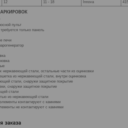
12
11 - 18
Innova
415
МАРКИРОВОК
т
носной пульт
 требуется только панель
не печи
парогенератор
вка
новка
ные
х нержавеющей стали, остальные части из оцинковки
решетка из нержавеющей стали, внутри оцинковка
еющей стали, снаружи защитное покрытие
овки, снаружи защитное покрытие
ющей стали
стью из нержавеющей стали
 элементы контактируют с камнями
лементы не контактируют с камнями
я заказа