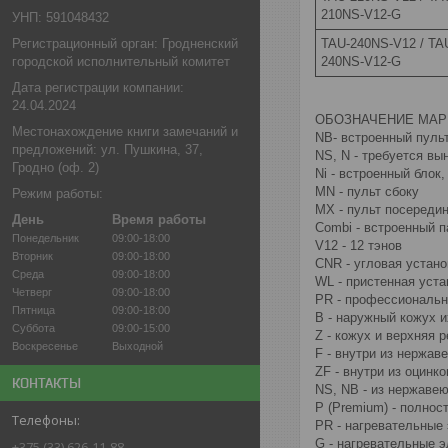
210NS-V12-G
УНП: 591048432
TAU-240NS-V12 / TA
Регистрационный орган: Гродненский
240NS-V12-G
городской исполнительный комитет
Дата регистрации компании:
24.04.2024
ОБОЗНАЧЕНИЕ МАР
Местонахождение книги замечаний и
NB- встроенный пуль
предложений: ул. Пушкина, 37,
NS, N - требуется вы
Гродно (оф. 2)
Ni - встроенный блок
MN - пульт сбоку
Режим работы:
MX - пульт посереди
День
Время работы
Combi - встроенный п
Понедельник
09:00-18:00
V12 - 12 тэнов
Вторник
09:00-18:00
CNR - угловая устано
Среда
09:00-18:00
WL - пристенная уста
Четверг
09:00-18:00
PR - профессиональ
Пятница
09:00-18:00
В - наружный кожух 
Суббота
09:00-15:00
Z - кожух и верхняя 
Воскресенье
Выходной
F - внутри из нержа
ZF - внутри из оцинк
КОНТАКТЫ
NS, NB - из нержаве
P (Premium) - полно
PR - нагревательные
G - нагревательные 
+375 (33) 626-11-88