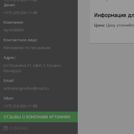
Денис
+375 (29) 626-11-88
Информация дл
Цена:
Цену уточняйт
АртКАМИН
Менеджер по продажам
ул.Пушкина 37, офис 2, Гродно,
Беларусь
artkamingrodno@mail.ru
+375 (33) 626-11-88
ОТЗЫВЫ О КОМПАНИИ АРТКАМИН
21.04.2026