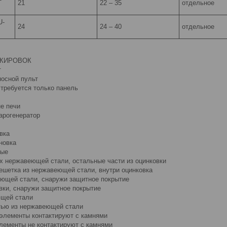
21
22 – 35
отдельное
U-
24
24 – 40
отдельное
КИРОВОК
т
носной пульт
, требуется только панель
не печи
арогенератор
вка
новка
ные
их нержавеющей стали, остальные части из оцинковки
решетка из нержавеющей стали, внутри оцинковка
веющей стали, снаружи защитное покрытие
овки, снаружи защитное покрытие
ющей стали
стью из нержавеющей стали
 элементы контактируют с камнями
элементы не контактируют с камнями