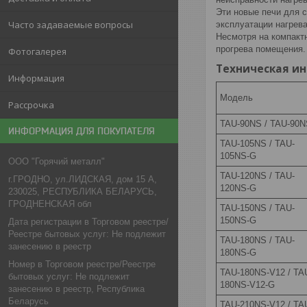
Эти новые печи для 
Часто задаваемые вопросы
эксплуатации нагрев
Несмотря на компактн
прогрева помещения.
Фотогалерея
Техническая и
Информация
Модель
Рассрочка
TAU-90NS / TAU-90N
ИНФОРМАЦИЯ ДЛЯ ПОКУПАТЕЛЯ
TAU-105NS / TAU-
105NS-G
ООО "Горячий металл"
TAU-120NS / TAU-
г.ГРОДНО, ул.ЛИДСКАЯ, дом 15 А,
120NS-G
230025, РЕСПУБЛИКА БЕЛАРУСЬ,
ГРОДНЕНСКАЯ обл
TAU-150NS / TAU-
150NS-G
Дата регистрации в Торговом реестре/
Реестре бытовых услуг: Не подлежит
TAU-180NS / TAU-
занесению в реестр
180NS-G
Номер в Торговом реестре/Реестре
TAU-180NS-V12 / TA
бытовых услуг: Не подлежит
180NS-V12-G
занесению в реестр, Республика
Беларусь
TAU-210NS-V12 / TA