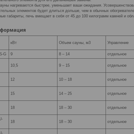
сауны нагреваются быстрее, уменьшает ваши ожидания. Усовершенствова
ательных элементов будет длиться дольше, чем в обычных обогревателе
ые габариты, печь вмещает в себя от 45 до 100 килограмм камней и об
нформация
кВт
Объем сауны, м3
Управление
S-G
9
8 – 14
отдельное
10,5
9 – 15
отдельное
12
10 – 18
отдельное
15
14 – 25
отдельное
18
18 – 30
отдельное
U-
18
18 – 30
отдельное
U-