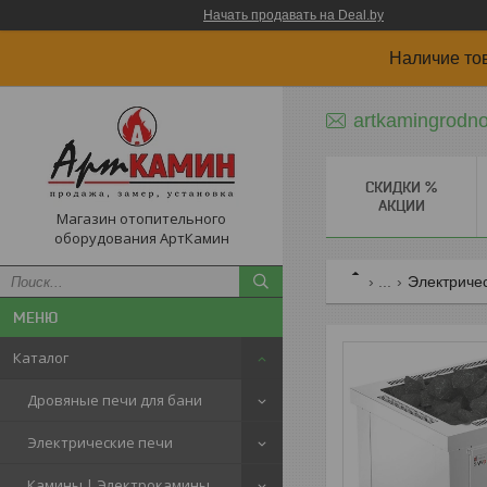
Начать продавать на Deal.by
Наличие то
artkamingrodn
СКИДКИ %
АКЦИИ
Магазин отопительного
оборудования АртКамин
...
Электриче
Каталог
Дровяные печи для бани
Электрические печи
Камины | Электрокамины