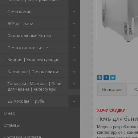
Печи-камины
ВСЕ для бани
Отопительные Котлы
Печи отопительные
Кирпич | Комплектующие
Каминное | Печное литье
Тандыры | Мангалы | Печи
для казана | Аксессуары
Описание
Х
Дымоходы | Трубы
ХОЧУ СКИДКУ
О нас
Печь для бан
Отзывы
Модель разработана 
контактируют с камня
Доставка и оплата
неисправности нагре