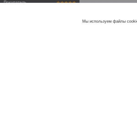
Покупатель
Отлично
Мы используем файлы cookie
Стекломагнезитовый лист
1220х610х10мм
Хорошее
обслуживание
Актуальное описание
Быстро связались
Быстро отправили
товар
Актуальная цена
Товар был в наличии