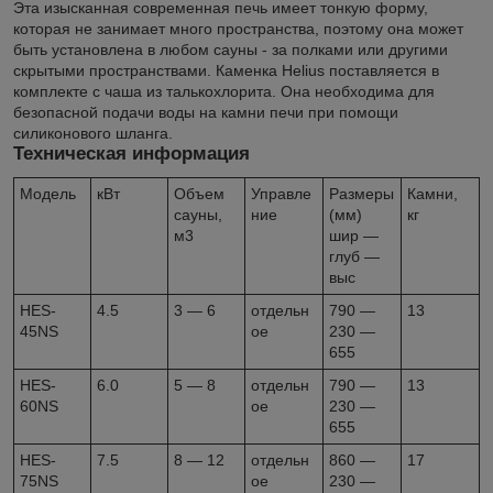
Эта изысканная современная печь имеет тонкую форму,
которая не занимает много пространства, поэтому она может
быть установлена в любом сауны - за полками или другими
скрытыми пространствами. Каменка Helius поставляется в
комплекте с чаша из талькохлорита. Она необходима для
безопасной подачи воды на камни печи при помощи
силиконового шланга.
Техническая информация
Модель
кВт
Объем
Управле
Размеры
Камни,
сауны,
ние
(мм)
кг
м3
шир —
глуб —
выс
HES-
4.5
3 — 6
отдельн
790 —
13
45NS
ое
230 —
655
HES-
6.0
5 — 8
отдельн
790 —
13
60NS
ое
230 —
655
HES-
7.5
8 — 12
отдельн
860 —
17
75NS
ое
230 —