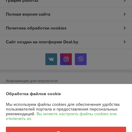
График работы
Полная версия сайта
Политика обработки cookies
Сайт создан на платформе Deal.by
Информация для покупателя
Юридическое лицо:
ООО "Горячий металл"
Обработка файлов cookie
г.ГРОДНО, ул.ЛИДСКАЯ, дом 15 А, 230025, РЕСПУБЛИКА БЕЛАРУСЬ,
ГРОДНЕНСКАЯ обл
Мы используем файлы cookies для обеспечения удобства
Регистрационный номер ЕГР: 591048432
пользователей портала и предоставления персональных
рекомендаций.
Вы можете настроить файлы cookies или
УНП: 591048432
отключить их.
Регистрационный орган: Гродненский городской исполнительный
комитет