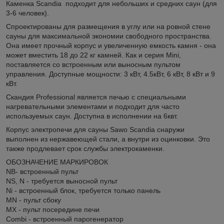
Каменка Scandia подходит для небольших и средних саун (для
3-6 человек).
Спроектированы для размещения в углу или на ровной стене
сауны для максимальной экономии свободного пространства.
Она имеет прочный корпус и увеличенную емкость камня - она
может вместить 18 до 22 кг камней. Как и серия Mini,
поставляется со встроенным или выносным пультом
управления. Доступные мощности: 3 кВт, 4.5кВт, 6 кВт, 8 кВт и 9
кВт.
Скандия Professional является печью с специальными
нагревательными элементами и подходит для часто
используемых саун. Доступна в исполнении на 6квт.
Корпус электропечи для сауны Sawo Scandia снаружи
выполнен из нержавеющей стали, а внутри из оцинковки. Это
также продлевает срок службы электрокаменки.
ОБОЗНАЧЕНИЕ МАРКИРОВОК
NB- встроенный пульт
NS, N - требуется выносной пульт
Ni - встроенный блок, требуется только панель
MN - пульт сбоку
MX - пульт посередине печи
Combi - встроенный парогенератор