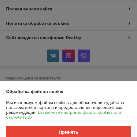
Полная версия сайта
Политика обработки cookies
Сайт создан на платформе Deal.by
Информация для покупателя
Юридическое лицо:
ООО "Горячий металл"
Обработка файлов cookie
г.ГРОДНО, ул.ЛИДСКАЯ, дом 15 А, 230025, РЕСПУБЛИКА БЕЛАРУСЬ,
ГРОДНЕНСКАЯ обл
Мы используем файлы cookies для обеспечения удобства
Регистрационный номер ЕГР: 591048432
пользователей портала и предоставления персональных
рекомендаций.
Вы можете настроить файлы cookies или
УНП: 591048432
отключить их.
Регистрационный орган: Гродненский городской исполнительный
комитет
Принять