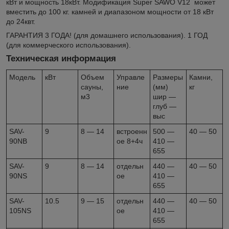
кВт и мощность 18кВт. Модификация Super SAWO V12 может
вместить до 100 кг. камней и диапазоном мощности от 18 кВт
до 24квт.
ГАРАНТИЯ 3 ГОДА! (для домашнего использования). 1 ГОД
(для коммерческого использования).
Техническая информация
Модель
кВт
Объем
Управле
Размеры
Камни,
сауны,
ние
(мм)
кг
м3
шир —
глуб —
выс
SAV-
9
8 — 14
встроенн
500 —
40 — 50
90NB
ое 8+4ч
410 —
655
SAV-
9
8 — 14
отдельн
440 —
40 — 50
90NS
ое
410 —
655
SAV-
10.5
9 — 15
отдельн
440 —
40 — 50
105NS
ое
410 —
655