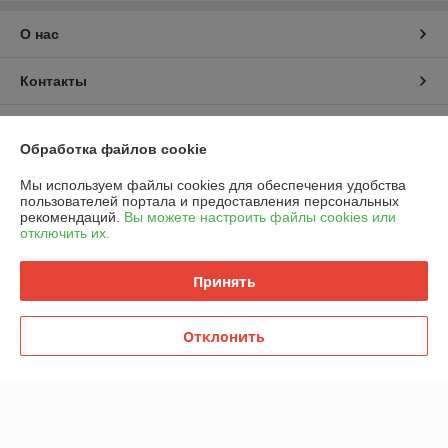
О нас
Контакты
Доставка и оплата
Обработка файлов cookie
График работы
Мы используем файлы cookies для обеспечения удобства
пользователей портала и предоставления персональных
рекомендаций.
Вы можете настроить файлы cookies или
Полная версия сайта
отключить их.
Политика обработки cookies
Принять
Сайт создан на платформе Deal.by
Отклонить