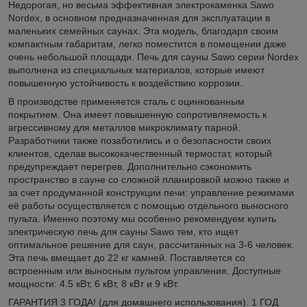
Недорогая, но весьма эффективная электрокаменка Sawo
Nordex, в основном предназначенная для эксплуатации в
маленьких семейных саунах. Эта модель, благодаря своим
компактным габаритам, легко поместится в помещении даже
очень небольшой площади. Печь для сауны Sawo серии Nordex
выполнена из специальных материалов, которые имеют
повышенную устойчивость к воздействию коррозии.
В производстве применяется сталь с оцинкованным
покрытием. Она имеет повышенную сопротивляемость к
агрессивному для металлов микроклимату парной.
Разработчики также позаботились и о безопасности своих
клиентов, сделав высококачественный термостат, который
предупреждает перегрев. Дополнительно сэкономить
пространство в сауне со сложной планировкой можно также и
за счет продуманной конструкции печи: управление режимами
её работы осуществляется с помощью отдельного выносного
пульта. Именно поэтому мы особенно рекомендуем купить
электрическую печь для сауны Sawo тем, кто ищет
оптимальное решение для саун, рассчитанных на 3-6 человек.
Эта печь вмещает до 22 кг камней. Поставляется со
встроенным или выносным пультом управления. Доступные
мощности: 4.5 кВт, 6 кВт, 8 кВт и 9 кВт.
ГАРАНТИЯ 3 ГОДА! (для домашнего использования). 1 ГОД