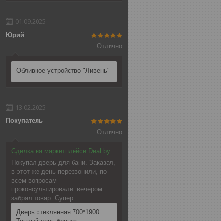
01.09.2025
Юрий
Отлично
Обливное устройство "Ливень"
13.02.2025
Покупатель
Отлично
Сделка на маркетплейсе Deal.by
Покупал дверь для бани. Заказал,
в этот же день перезвонили, по
всем вопросам
проконсультировали, вечером
забрал товар. Супер!
Дверь стеклянная 700*1900
Теплый день бронза