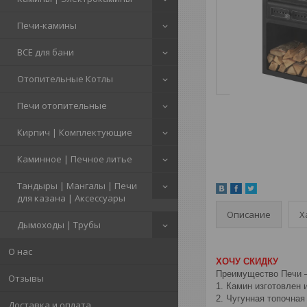
Печи-камины
ВСЕ для бани
Отопительные Котлы
Печи отопительные
Кирпич | Комплектующие
Каминное | Печное литье
Тандыры | Мангалы | Печи
для казана | Аксессуары
Описание
Х
Дымоходы | Трубы
О нас
ХОЧУ СКИДКУ
Преимущество Печи –
Отзывы
1. Камин изготовлен 
2. Чугунная топочная
Доставка и оплата