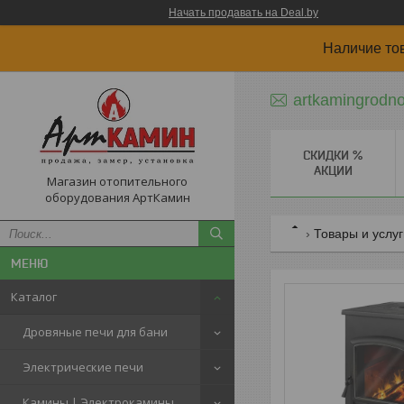
Начать продавать на Deal.by
Наличие то
artkamingrodn
СКИДКИ %
АКЦИИ
Магазин отопительного
оборудования АртКамин
Товары и услу
Каталог
Дровяные печи для бани
Электрические печи
Камины | Электрокамины