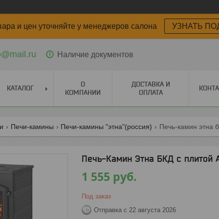
вара и цен уточняйте у менеджеров салона
УЗНАТЬ ПО
o@mail.ru
Наличие документов
О
ДОСТАВКА И
КАТАЛОГ
КОНТ
КОМПАНИИ
ОПЛАТА
ги
Печи-камины
Печи-камины "этна"(россия)
Печь-камин этна б
Печь-Камин Этна БКД с плитой 
1 555
руб.
Под заказ
Отправка с 22 августа 2026