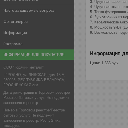
3. Чугунная варочная
4. Чугунная колосник
Часто задаваемые вопросы
5. Топка футерована
6. Зуб отбойник из 
Фотогалерея
7. Керамические боко
8. Мощность 9кВт (15
Информация
9. Возможность подк
Рассрочка
Информация дл
ИНФОРМАЦИЯ ДЛЯ ПОКУПАТЕЛЯ
Цена:
1 555
руб.
ООО "Горячий металл"
г.ГРОДНО, ул.ЛИДСКАЯ, дом 15 А,
230025, РЕСПУБЛИКА БЕЛАРУСЬ,
ГРОДНЕНСКАЯ обл
Дата регистрации в Торговом реестре/
Реестре бытовых услуг: Не подлежит
занесению в реестр
Номер в Торговом реестре/Реестре
бытовых услуг: Не подлежит
занесению в реестр, Республика
Беларусь