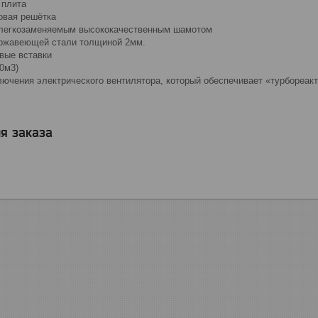
 плита
овая решётка
 легкозаменяемым высококачественным шамотом
нержавеющей стали толщиной 2мм.
вые вставки
0м3)
лючения электрического вентилятора, который обеспечивает «турбореак
я заказа