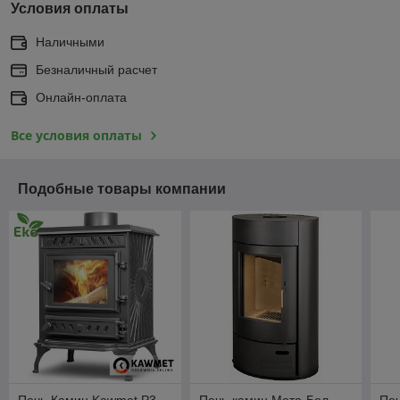
Условия оплаты
Наличными
Безналичный расчет
Онлайн-оплата
Все условия оплаты
Подобные товары компании
Печь-Камин Kawmet P3
Печь-камин Мета-Бел
Пе