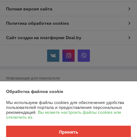
Полная версия сайта
Политика обработки cookies
Сайт создан на платформе Deal.by
Информация для покупателя
Юридическое лицо:
ООО "Горячий металл"
Обработка файлов cookie
г.ГРОДНО, ул.ЛИДСКАЯ, дом 15 А, 230025, РЕСПУБЛИКА БЕЛАРУСЬ,
ГРОДНЕНСКАЯ обл
Мы используем файлы cookies для обеспечения удобства
Регистрационный номер ЕГР: 591048432
пользователей портала и предоставления персональных
рекомендаций.
Вы можете настроить файлы cookies или
УНП: 591048432
отключить их.
Регистрационный орган: Гродненский городской исполнительный
комитет
Принять