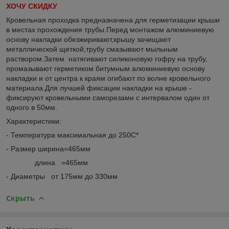
ХОЧУ СКИДКУ
Кровельная проходка предназначена для герметизации крыши
в местах прохождения трубы.Перед монтажом алюминиевую
основу накладки обезжиривают,крышу зачищают
металлической щеткой,трубу смазывают мыльным
раствором.Затем натягивают силиконовую гофру на трубу,
промазывают герметиком битумным алюминиевую основу
накладки и от центра к краям огибают по волне кровельного
материала.Для лучшей фиксации накладки на крыше -
фиксируют кровельными саморезами с интервалом один от
одного в 50мм.
Характеристики:
- Температура максимальная до 250С*
- Размер ширина=465мм
длина =465мм
- Диаметры от 175мм до 330мм
Скрыть