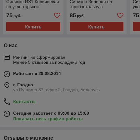
Силикон RS1 Коричневая
Силикон Зеленая на
Сил
на уклон крыши
горизонтальную
ук
поверхность крыши
75
85
75
руб.
руб.
Купить
Купить
О нас
Рейтинг не сформирован
Менее 5 отзывов за последний год
Работает с 29.08.2014
г. Гродно
ул.Пушкина 37, офис 2, Гродно, Беларусь
Контакты
Сегодня работает с 09:00 до 15:00
Показать весь график работы
Отзывы о магазине