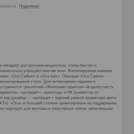
ренности
Подробнее
а обладает достаточной мощностью, чтобы быстро и
 значительно упрощает монтаж печи. Вентилируемая каменка
ями: «Оса Carbon» и «Оса Inox». Обычная «Оса Carbon»
околегированной стали. Для интенсивного парения и
остраняется трехлетняя «Железная гарантия» на целостность
рракота», «антрацит», «шоколад» и НК (конвектор из
й вид дизайна — «антрацит с верхней рамкой конвектора цвета
КТК). «Оса» в большей степени ориентирована на поддержание
но подходит для монтажа в популярных сейчас мини-баньках.