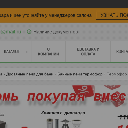
вара и цен уточняйте у менеджеров салона
УЗНАТЬ ПО
o@mail.ru
Наличие документов
О
ДОСТАВКА И
КАТАЛОГ
КОНТ
КОМПАНИИ
ОПЛАТА
ги
Дровяные печи для бани
Банные печи термофор
Термофор 