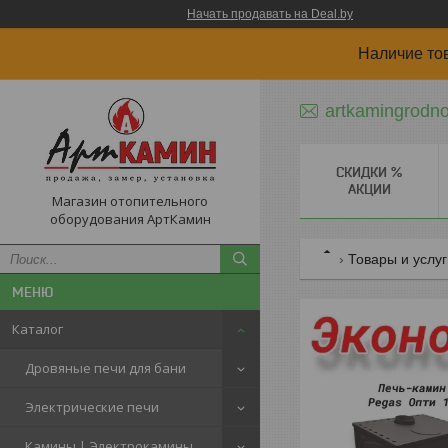
Начать продавать на Deal.by
Наличие то
artkamingrodn
СКИДКИ %
АКЦИИ
Магазин отопительного
оборудования АртКамин
Товары и услу
Каталог
Дровяные печи для бани
Электрические печи
Камины | Электрокамины