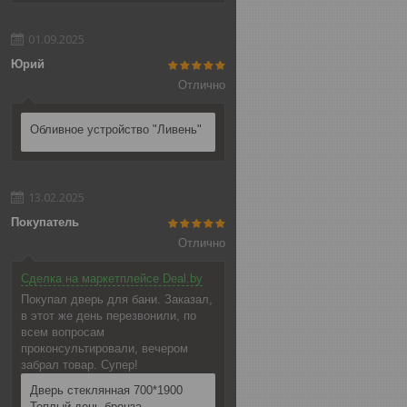
01.09.2025
Юрий
Отлично
Обливное устройство "Ливень"
13.02.2025
Покупатель
Отлично
Сделка на маркетплейсе Deal.by
Покупал дверь для бани. Заказал,
в этот же день перезвонили, по
всем вопросам
проконсультировали, вечером
забрал товар. Супер!
Дверь стеклянная 700*1900
Теплый день бронза