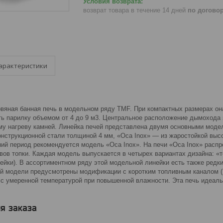
возврат товара в течение 14 дней
по догово
арактеристики
вяная банная печь в модельном ряду TMF. При компактных размерах он
ть парилку объемом от 4 до 9 м3. Центральное расположение дымохода
му нагреву камней. Линейка печей представлена двумя основными модел
онструкционной стали толщиной 4 мм, «Оса Inox» — из жаростойкой выс
ний период рекомендуется модель «Оса Inox». На печи «Оса Inox» распр
ов топки. Каждая модель выпускается в четырех вариантах дизайна: «те
йки). В ассортиментном ряду этой модельной линейки есть также редки
й модели предусмотрены модификации с коротким топливным каналом (
 с умеренной температурой при повышенной влажности. Эта печь идеаль
я заказа