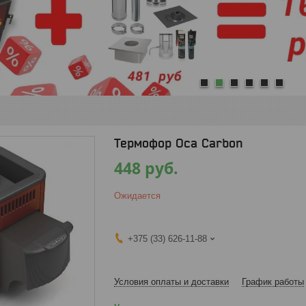
1
2
3
4
5
6
Термофор Оса Carbon
448
руб.
Ожидается
+375 (33) 626-11-88
Условия оплаты и доставки
График работы