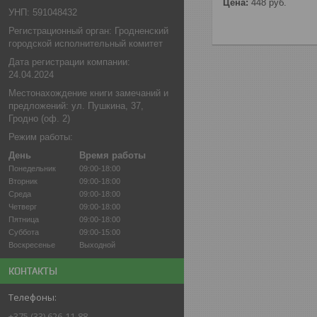
Цена:
448
руб.
УНП: 591048432
Регистрационный орган: Гродненский
городской исполнительный комитет
Дата регистрации компании:
24.04.2024
Местонахождение книги замечаний и
предложений: ул. Пушкина, 37,
Гродно (оф. 2)
Режим работы:
День
Время работы
Понедельник
09:00-18:00
Вторник
09:00-18:00
Среда
09:00-18:00
Четверг
09:00-18:00
Пятница
09:00-18:00
Суббота
09:00-15:00
Воскресенье
Выходной
КОНТАКТЫ
+375 (33) 626-11-88