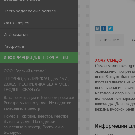
Часто задаваемые вопросы
Фотогалерея
Информация
Описание
Х
Рассрочка
ИНФОРМАЦИЯ ДЛЯ ПОКУПАТЕЛЯ
ХОЧУ СКИДКУ
Самая маленькая дро
ООО "Горячий металл"
экономично прогрева
способствует быстро
г.ГРОДНО, ул.ЛИДСКАЯ, дом 15 А,
изготавливается из к
230025, РЕСПУБЛИКА БЕЛАРУСЬ,
использования в зим
ГРОДНЕНСКАЯ обл
металла и сварных шв
Дата регистрации в Торговом реестре/
полированной нержаве
Реестре бытовых услуг: Не подлежит
шоколад». Для каждо
занесению в реестр
режима русской бани
Номер в Торговом реестре/Реестре
бытовых услуг: Не подлежит
Информация дл
занесению в реестр, Республика
Беларусь