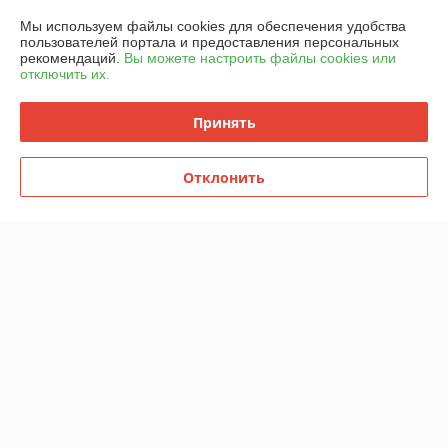
Полная версия сайта
Мы используем файлы cookies для обеспечения удобства
пользователей портала и предоставления персональных
Политика обработки cookies
рекомендаций.
Вы можете настроить файлы cookies или
отключить их.
Сайт создан на платформе Deal.by
Принять
Отклонить
Информация для покупателя
Юридическое лицо:
ООО "Горячий металл"
г.ГРОДНО, ул.ЛИДСКАЯ, дом 15 А, 230025, РЕСПУБЛИКА БЕЛАРУСЬ,
ГРОДНЕНСКАЯ обл
Регистрационный номер ЕГР: 591048432
УНП: 591048432
Регистрационный орган: Гродненский городской исполнительный
комитет
Дата регистрации компании: 24.04.2024