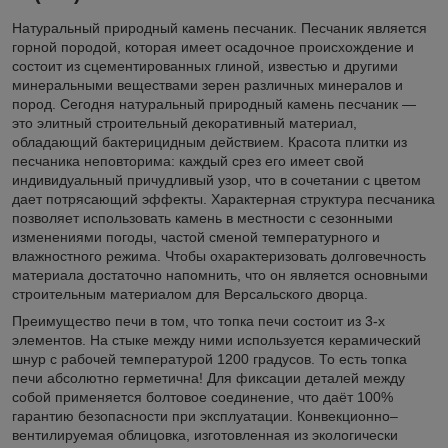
Натуральный природный камень песчаник. Песчаник является
горной породой, которая имеет осадочное происхождение и
состоит из сцементированных глиной, известью и другими
минеральными веществами зерен различных минералов и
пород. Сегодня натуральный природный камень песчаник —
это элитный строительный декоративный материал,
обладающий бактерицидным действием. Красота плитки из
песчаника неповторима: каждый срез его имеет свой
индивидуальный причудливый узор, что в сочетании с цветом
дает потрясающий эффекты. Характерная структура песчаника
позволяет использовать камень в местности с сезонными
изменениями погоды, частой сменой температурного и
влажностного режима. Чтобы охарактеризовать долговечность
материала достаточно напомнить, что он является основными
строительным материалом для Версальского дворца.
Преимущество печи в том, что топка печи состоит из 3-х
элементов. На стыке между ними используется керамический
шнур с рабочей температурой 1200 градусов. То есть топка
печи абсолютно герметична! Для фиксации деталей между
собой применяется болтовое соединение, что даёт 100%
гарантию безопасности при эксплуатации. Конвекционно–
вентилируемая облицовка, изготовленная из экологически