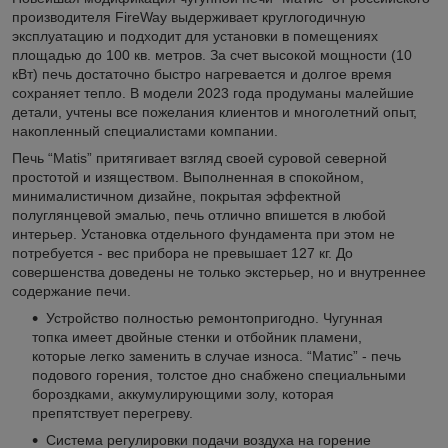
производителя FireWay выдерживает круглогодичную
эксплуатацию и подходит для установки в помещениях
площадью до 100 кв. метров. За счет высокой мощности (10
кВт) печь достаточно быстро нагревается и долгое время
сохраняет тепло. В модели 2023 года продуманы малейшие
детали, учтены все пожелания клиентов и многолетний опыт,
накопленный специалистами компании.
Печь “Matis” притягивает взгляд своей суровой северной
простотой и изяществом. Выполненная в спокойном,
минималистичном дизайне, покрытая эффектной
полуглянцевой эмалью, печь отлично впишется в любой
интерьер. Установка отдельного фундамента при этом не
потребуется - вес прибора не превышает 127 кг. До
совершенства доведены не только экстерьер, но и внутреннее
содержание печи.
Устройство полностью ремонтопригодно. Чугунная
топка имеет двойные стенки и отбойник пламени,
которые легко заменить в случае износа. “Матис” - печь
подового горения, толстое дно снабжено специальными
бороздками, аккумулирующими золу, которая
препятствует перегреву.
Система регулировки подачи воздуха на горение