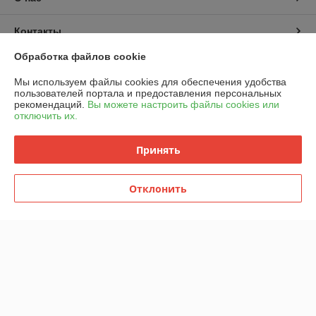
Контакты
Обработка файлов cookie
Доставка и оплата
Мы используем файлы cookies для обеспечения удобства
пользователей портала и предоставления персональных
График работы
рекомендаций.
Вы можете настроить файлы cookies или
отключить их.
Полная версия сайта
Принять
Политика обработки cookies
Отклонить
Сайт создан на платформе Deal.by
Информация для покупателя
Юридическое лицо:
ООО "Горячий металл"