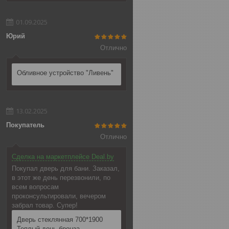
01.09.2025
Юрий
Отлично
Обливное устройство "Ливень"
13.02.2025
Покупатель
Отлично
Сделка на маркетплейсе Deal.by
Покупал дверь для бани. Заказал,
в этот же день перезвонили, по
всем вопросам
проконсультировали, вечером
забрал товар. Супер!
Дверь стеклянная 700*1900
Теплый день бронза