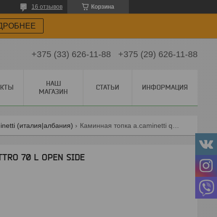
16 отзывов
Корзина
ДРОБНЕЕ
+375 (33) 626-11-88
+375 (29) 626-11-88
НАШ
АКТЫ
СТАТЬИ
ИНФОРМАЦИЯ
МАГАЗИН
netti (италия|албания)
Каминная топка a.caminetti quattro 70 l open side
TTRO 70 L OPEN SIDE