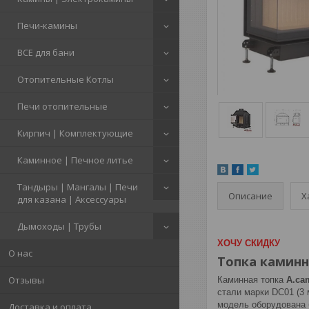
Печи-камины
ВСЕ для бани
Отопительные Котлы
Печи отопительные
Кирпич | Комплектующие
Каминное | Печное литье
Тандыры | Мангалы | Печи
Описание
Х
для казана | Аксессуары
Дымоходы | Трубы
ХОЧУ СКИДКУ
О нас
Топка каминн
Отзывы
Каминная топка
A.ca
стали марки DC01 (3
модель оборудована 
Доставка и оплата