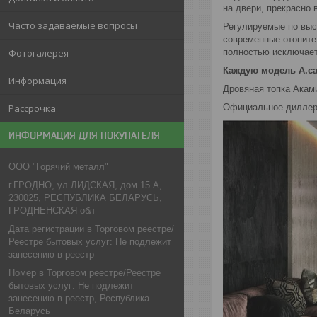
на двери, прекрасно
Часто задаваемые вопросы
Регулируемые по высо
современные отопите
Фотогалерея
полностью исключает
Каждую модель A.ca
Информация
Дровяная топка Аками
Рассрочка
Официальное диллерс
ИНФОРМАЦИЯ ДЛЯ ПОКУПАТЕЛЯ
ООО "Горячий металл"
г.ГРОДНО, ул.ЛИДСКАЯ, дом 15 А,
230025, РЕСПУБЛИКА БЕЛАРУСЬ,
ГРОДНЕНСКАЯ обл
Дата регистрации в Торговом реестре/
Реестре бытовых услуг: Не подлежит
занесению в реестр
Номер в Торговом реестре/Реестре
бытовых услуг: Не подлежит
занесению в реестр, Республика
Беларусь