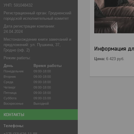
УНП: 591048432
Регистрационный орган: Гродненский
городской исполнительный комитет
Дата регистрации компании:
24.04.2024
Местонахождение книги замечаний и
предложений: ул. Пушкина, 37,
Информация дл
Гродно (оф. 2)
Режим работы:
Цена:
6 423
руб.
День
Время работы
Понедельник
09:00-18:00
Вторник
09:00-18:00
Среда
09:00-18:00
Четверг
09:00-18:00
Пятница
09:00-18:00
Суббота
09:00-15:00
Воскресенье
Выходной
КОНТАКТЫ
+375 (33) 626-11-88