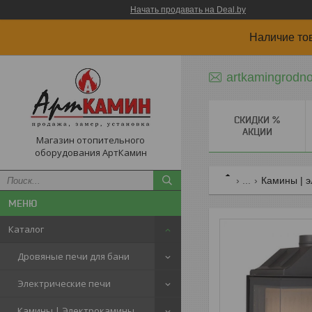
Начать продавать на Deal.by
Наличие то
artkamingrodn
СКИДКИ %
АКЦИИ
Магазин отопительного
оборудования АртКамин
...
Камины | 
Каталог
Дровяные печи для бани
Электрические печи
Камины | Электрокамины