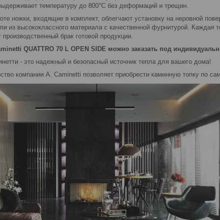
 выдерживает температуру до 800°C без деформаций и трещин.
те ножки, входящие в комплект, облегчают установку на неровной пове
ли из высококлассного материала с качественной фурнитурой. Каждая т
 производственный брак готовой продукции.
minetti QUATTRO 70 L OPEN SIDE можно заказать под индивидуальн
нетти - это надежный и безопасный источник тепла для вашего дома!
тво компании A. Caminetti позволяет приобрести каминную топку по са