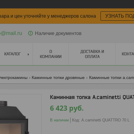
вара и цен уточняйте у менеджеров салона
УЗНАТЬ ПО
o@mail.ru
Наличие документов
О
ДОСТАВКА И
КАТАЛОГ
КОНТ
КОМПАНИИ
ОПЛАТА
электрокамины
Каминные топки дровяные
Каминные топки a.cami
Каминная топка A.caminetti QUA
6 423
руб.
В наличии
Код:
A.caminetti QUATTRO 70 L