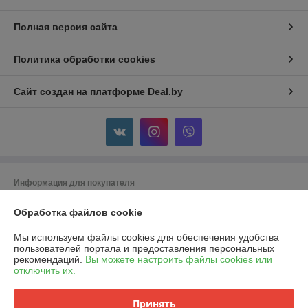
Полная версия сайта
Политика обработки cookies
Сайт создан на платформе Deal.by
Информация для покупателя
Юридическое лицо:
ООО "Горячий металл"
Обработка файлов cookie
г.ГРОДНО, ул.ЛИДСКАЯ, дом 15 А, 230025, РЕСПУБЛИКА БЕЛАРУСЬ,
ГРОДНЕНСКАЯ обл
Мы используем файлы cookies для обеспечения удобства
Регистрационный номер ЕГР: 591048432
пользователей портала и предоставления персональных
рекомендаций.
Вы можете настроить файлы cookies или
УНП: 591048432
отключить их.
Регистрационный орган: Гродненский городской исполнительный
комитет
Принять