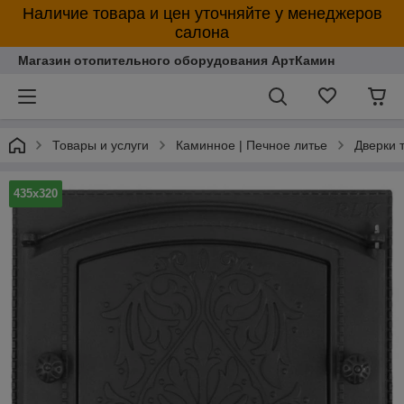
Наличие товара и цен уточняйте у менеджеров
салона
Магазин отопительного оборудования АртКамин
Товары и услуги
Каминное | Печное литье
Дверки 
435х320