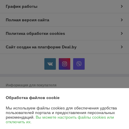
График работы
Полная версия сайта
Политика обработки cookies
Сайт создан на платформе Deal.by
Информация для покупателя
Юридическое лицо:
ООО "Горячий металл"
Обработка файлов cookie
г.ГРОДНО, ул.ЛИДСКАЯ, дом 15 А, 230025, РЕСПУБЛИКА БЕЛАРУСЬ,
ГРОДНЕНСКАЯ обл
Мы используем файлы cookies для обеспечения удобства
Регистрационный номер ЕГР: 591048432
пользователей портала и предоставления персональных
рекомендаций.
Вы можете настроить файлы cookies или
УНП: 591048432
отключить их.