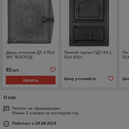
Дверь топочная ДТ-4 RLK
Печной портал ПДТ-6А.1
Печ
385 "ВОСХОД"
RLK 8314
RL
92
руб.
Цену уточняйте
Це
Купить
О нас
Рейтинг не сформирован
Менее 5 отзывов за последний год
Работает с 29.08.2014