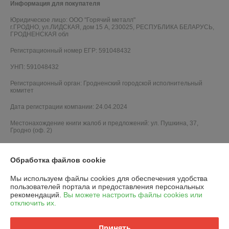
Информация для покупателя
Юридическое лицо:
ООО "Горячий металл"
г.ГРОДНО, ул.ЛИДСКАЯ, дом 15 А, 230025, РЕСПУБЛИКА БЕЛАРУСЬ,
ГРОДНЕНСКАЯ обл
Регистрационный номер ЕГР: 591048432
УНП: 591048432
Регистрационный орган: Гродненский городской исполнительный
комитет
Дата регистрации компании: 24.04.2024
Местонахождение книги жалоб и предложений: ул. Пушкина, 37,
Гродно (оф. 2)
Обработка файлов cookie
Мы используем файлы cookies для обеспечения удобства
пользователей портала и предоставления персональных
рекомендаций.
Вы можете настроить файлы cookies или
отключить их.
Принять