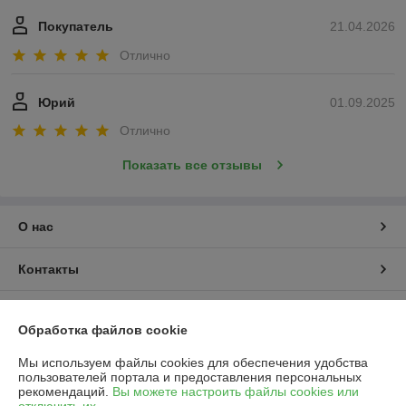
Покупатель
21.04.2026
Отлично
Юрий
01.09.2025
Отлично
Показать все отзывы
О нас
Контакты
Доставка и оплата
Обработка файлов cookie
График работы
Мы используем файлы cookies для обеспечения удобства
пользователей портала и предоставления персональных
рекомендаций.
Вы можете настроить файлы cookies или
Полная версия сайта