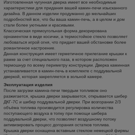
Изготовленная чугунная дверка имеет все необходимые
характеристики для придания вашей камин-печи изысканного
дизайна. В данном изделии продуманно до мельчайших
подробностей все, что бы ваша камин-печь, а в целом и дом
стали более уютными и красивыми.
Классическая прямоугольная форма декорирована
орнаментом в виде косички, а термостойкое стекло позволяет
любоваться игрой огня, что придает вашей обстановке более
романтичное настроение.
Данная конструкция имеет герметичное прилегание крышки к
рамке за счет специального паза, в котором расположен
термошнур по всему периметру конструкции. Дверка каминная
устанавливается в камин-печь в комплекте с поддувальной
дверкой, которая закрепляется в зольной камере.
Эксплуатация изделия
После загрузки камина-печи твердым топливом оно
разжигается, крышка дверки закрывается, открывается шибер
ДКГ-7С и шибер поддувальной дверки. При возгорании 2/3
объёма топлива производится регулировка количества
поступающего воздуха в топку при помощи шибера
поддувальной дверки, что позволяет воздушному потоку
активизировать процесс догорания остатков топлива.
Крышка дверки оснащена вставным стеклом немецкой фирмы