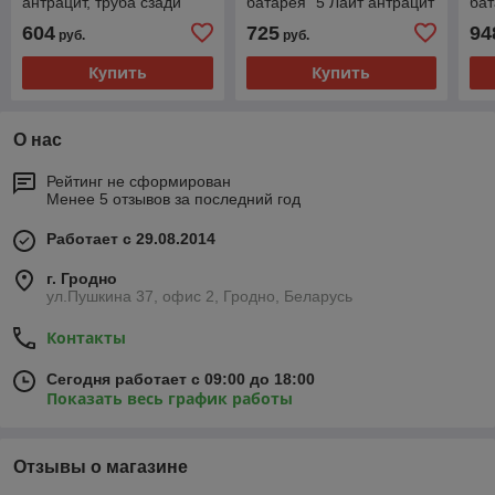
антрацит, труба сзади
батарея" 5 Лайт антрацит
бат
604
725
94
руб.
руб.
Купить
Купить
О нас
Рейтинг не сформирован
Менее 5 отзывов за последний год
Работает с 29.08.2014
г. Гродно
ул.Пушкина 37, офис 2, Гродно, Беларусь
Контакты
Сегодня работает с 09:00 до 18:00
Показать весь график работы
Отзывы о магазине