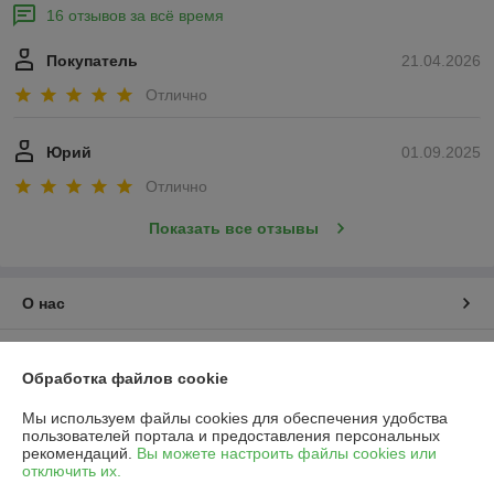
16 отзывов за всё время
Покупатель
21.04.2026
Отлично
Юрий
01.09.2025
Отлично
Показать все отзывы
О нас
Контакты
Обработка файлов cookie
Доставка и оплата
Мы используем файлы cookies для обеспечения удобства
пользователей портала и предоставления персональных
рекомендаций.
Вы можете настроить файлы cookies или
График работы
отключить их.