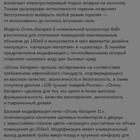
исключает неконтролируемый подсос воздуха на колосник.
Тонкая регулировка интенсивности горения позволяет
бесступенчато выбирать любой режим горения —
от интенсивного до полного затухания печи.
Модель Огонь-батарея 5 номинальной мощностью 6кВт
рассчитана для отопления помещений максимальным
объемом до 100м3 и выпускается в трех вариантах дизайна:
«антрацит», «антрацит-металлик» и «шоколад». В линейке
предусмотрена модификация с теплообменником который
позволяет нагревать воду для бытовых нужд.
«Огонь-батарея» прошла тестирование на соответствие
требованиям европейского стандарта, подтверждающего
ее высокое качество, экологичность и безопасность, а также
получила диплом «100 лучших товаров России». «Огонь-
батарея» сделана для тех, кто ценит в печах высокую
функциональность, качество изготовления, экологичность
и современный дизайн.
Базовая модификация печи «Огонь-батарея 11»,
отличающаяся наличием щелевых конвекторов и дверцы
с жаростойким стеклом цвета «антрацит» рассчитана на объем
помещения до 250м3. Модификация имеет универсальный
выход дымовой трубы вверх-назад и чугунную конфорку для