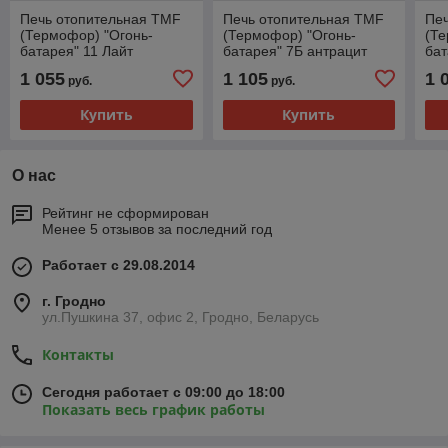
Печь отопительная TMF
Печь отопительная TMF
Пе
(Термофор) "Огонь-
(Термофор) "Огонь-
(Те
батарея" 11 Лайт
батарея" 7Б антрацит
бат
антрацит
ант
1 055
1 105
1 
руб.
руб.
Купить
Купить
О нас
Рейтинг не сформирован
Менее 5 отзывов за последний год
Работает с 29.08.2014
г. Гродно
ул.Пушкина 37, офис 2, Гродно, Беларусь
Контакты
Сегодня работает с 09:00 до 18:00
Показать весь график работы