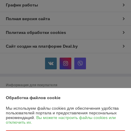
График работы
Полная версия сайта
Политика обработки cookies
Сайт создан на платформе Deal.by
Информация для покупателя
Юридическое лицо:
ООО "Горячий металл"
Обработка файлов cookie
г.ГРОДНО, ул.ЛИДСКАЯ, дом 15 А, 230025, РЕСПУБЛИКА БЕЛАРУСЬ,
ГРОДНЕНСКАЯ обл
Мы используем файлы cookies для обеспечения удобства
Регистрационный номер ЕГР: 591048432
пользователей портала и предоставления персональных
рекомендаций.
Вы можете настроить файлы cookies или
УНП: 591048432
отключить их.
Регистрационный орган: Гродненский городской исполнительный