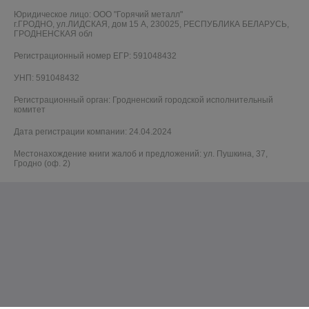
Юридическое лицо:
ООО "Горячий металл"
г.ГРОДНО, ул.ЛИДСКАЯ, дом 15 А, 230025, РЕСПУБЛИКА БЕЛАРУСЬ,
ГРОДНЕНСКАЯ обл
Регистрационный номер ЕГР: 591048432
УНП: 591048432
Регистрационный орган: Гродненский городской исполнительный
комитет
Дата регистрации компании: 24.04.2024
Местонахождение книги жалоб и предложений: ул. Пушкина, 37,
Гродно (оф. 2)