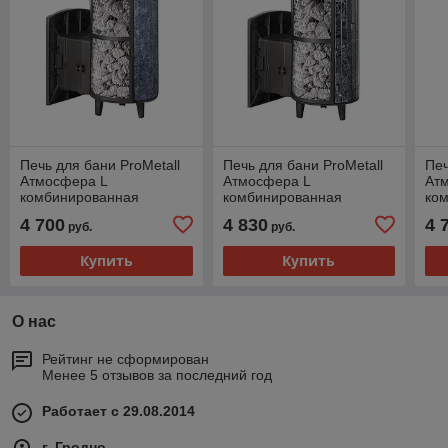
Печь для бани ProMetall
Печь для бани ProMetall
Печ
Атмосфера L
Атмосфера L
Ат
комбинированная
комбинированная
ко
Талькохлорит наборный
Пироксенит наборный
Зм
4 700
4 830
4 
руб.
руб.
Купить
Купить
О нас
Рейтинг не сформирован
Менее 5 отзывов за последний год
Работает с 29.08.2014
г. Гродно