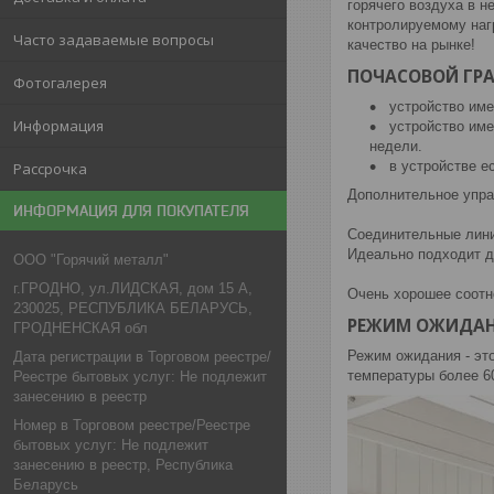
горячего воздуха в 
контролируемому наг
Часто задаваемые вопросы
качество на рынке!
ПОЧАСОВОЙ ГР
Фотогалерея
устройство име
Информация
устройство име
недели.
в устройстве е
Рассрочка
Дополнительное упра
ИНФОРМАЦИЯ ДЛЯ ПОКУПАТЕЛЯ
Соединительные линии
Идеально подходит д
ООО "Горячий металл"
г.ГРОДНО, ул.ЛИДСКАЯ, дом 15 А,
Очень хорошее соотн
230025, РЕСПУБЛИКА БЕЛАРУСЬ,
РЕЖИМ ОЖИДА
ГРОДНЕНСКАЯ обл
Режим ожидания - эт
Дата регистрации в Торговом реестре/
температуры более 60
Реестре бытовых услуг: Не подлежит
занесению в реестр
Номер в Торговом реестре/Реестре
бытовых услуг: Не подлежит
занесению в реестр, Республика
Беларусь