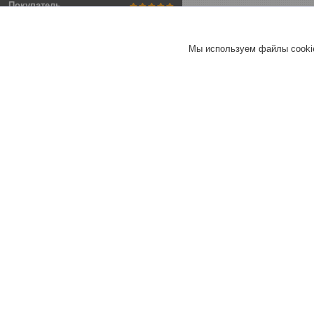
Покупатель
Отлично
Мы используем файлы cookie
Стекломагнезитовый лист
1220х610х10мм
Хорошее
обслуживание
Актуальное описание
Быстро связались
Быстро отправили
товар
Актуальная цена
Товар был в наличии