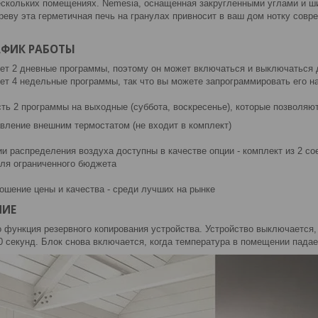
нескольких помещениях. Nemesia, оснащенная закругленными углами и ш
реву эта герметичная печь на гранулах привносит в ваш дом нотку сов
АФИК РАБОТЫ
ет 2 дневные программы, поэтому он может включаться и выключаться
ет 4 недельные программы, так что вы можете запрограммировать его н
сть 2 программы на выходные (суббота, воскресенье), которые позволя
вление внешним термостатом (не входит в комплект)
 распределения воздуха доступны в качестве опции - комплект из 2 со
ля ограниченного бюджета
ошение цены и качества - среди лучших на рынке
НИЕ
о функция резервного копирования устройства. Устройство выключается,
 секунд. Блок снова включается, когда температура в помещении падае