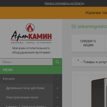
Начать продавать на Deal.by
Наличие то
artkamingrodn
СКИДКИ %
АКЦИИ
Магазин отопительного
оборудования АртКамин
Товары и услу
Каталог
Дровяные печи для бани
Электрические печи
Камины | Электрокамины