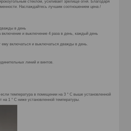
ирокоугольным стеклом, усиливает зрелище огня. Благодаря
ременности. Наслаждайтесь лучшим соотношением цена /
 дважды в день
а включение и выключение 4 раза в день, каждый день
ют ему включаться и выключаться дважды в день.
единительных линий и винтов.
 если температура в помещении на 3 ° C выше установленной
т на 1 ° C ниже установленной температуры.