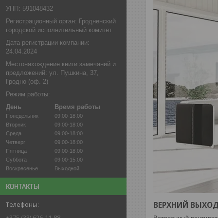
УНП: 591048432
Регистрационный орган: Гродненский
городской исполнительный комитет
Дата регистрации компании:
24.04.2024
Местонахождение книги замечаний и
предложений: ул. Пушкина, 37,
Гродно (оф. 2)
Режим работы:
День
Время работы
Понедельник
09:00-18:00
Вторник
09:00-18:00
Среда
09:00-18:00
Четверг
09:00-18:00
Пятница
09:00-18:00
Суббота
09:00-15:00
Воскресенье
Выходной
КОНТАКТЫ
ВЕРХНИЙ ВЫХО
+375 (33) 626-11-88