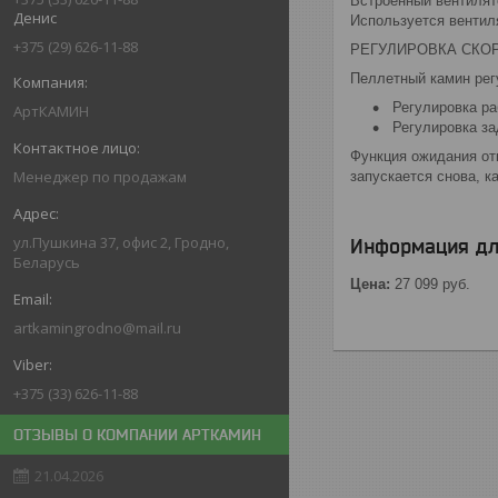
Встроенный вентилят
Денис
Используется вентил
+375 (29) 626-11-88
РЕГУЛИРОВКА СКО
Пеллетный камин рег
Регулировка ра
АртКАМИН
Регулировка за
Функция ожидания от
Менеджер по продажам
запускается снова, к
ул.Пушкина 37, офис 2, Гродно,
Информация дл
Беларусь
Цена:
27 099
руб.
artkamingrodno@mail.ru
+375 (33) 626-11-88
ОТЗЫВЫ О КОМПАНИИ АРТКАМИН
21.04.2026