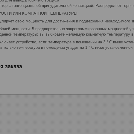
ор для вывода горячего воздуха
ятор с тангенциальной принудительной конвекцией. Распределяет горячи
РОСТИ ИЛИ КОМНАТНОЙ ТЕМПЕРАТУРЫ
улирует свою мощность для достижения и поддержания необходимого з
бочей мощности: 5 предварительно запрограммированных мощностей уп
данной температуры: вы выбираете желаемую комнатную температуру в
ключает устройство, если температура в помещении на 3 ° C выше уста
ак только температура в помещении упадет на 1 ° C ниже установленной
я заказа