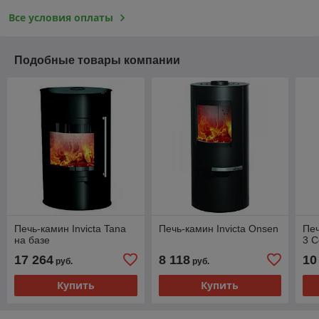
Все условия оплаты
Подобные товары компании
Печь-камин Invicta Tana
Печь-камин Invicta Onsen
Печ
на базе
3 C
17 264
8 118
10
руб.
руб.
Купить
Купить