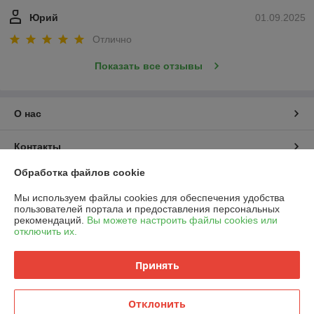
Юрий
01.09.2025
Отлично
Показать все отзывы
О нас
Контакты
Обработка файлов cookie
Доставка и оплата
Мы используем файлы cookies для обеспечения удобства
пользователей портала и предоставления персональных
График работы
рекомендаций.
Вы можете настроить файлы cookies или
отключить их.
Полная версия сайта
Принять
Политика обработки cookies
Отклонить
Сайт создан на платформе Deal.by