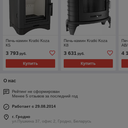
Печь-камин Kratki Koza
Печь-камин Kratki Koza
Печ
K5
K8
AB
3 793
3 631
4 
руб.
руб.
Купить
Купить
О нас
Рейтинг не сформирован
Менее 5 отзывов за последний год
Работает с 29.08.2014
г. Гродно
ул.Пушкина 37, офис 2, Гродно, Беларусь