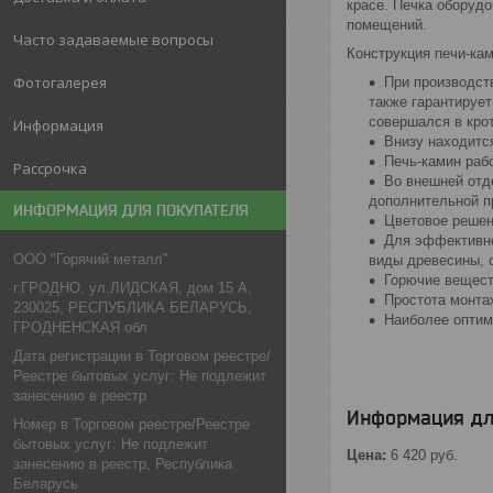
красе. Печка оборуд
помещений.
Часто задаваемые вопросы
Конструкция печи-кам
Фотогалерея
При производст
также гарантирует
совершался в кро
Информация
Внизу находитс
Печь-камин раб
Рассрочка
Во внешней отд
дополнительной п
ИНФОРМАЦИЯ ДЛЯ ПОКУПАТЕЛЯ
Цветовое решени
Для эффективно
ООО "Горячий металл"
виды древесины, 
Горючие вещест
г.ГРОДНО, ул.ЛИДСКАЯ, дом 15 А,
Простота монта
230025, РЕСПУБЛИКА БЕЛАРУСЬ,
Наиболее оптим
ГРОДНЕНСКАЯ обл
Дата регистрации в Торговом реестре/
Реестре бытовых услуг: Не подлежит
занесению в реестр
Информация дл
Номер в Торговом реестре/Реестре
бытовых услуг: Не подлежит
Цена:
6 420
руб.
занесению в реестр, Республика
Беларусь