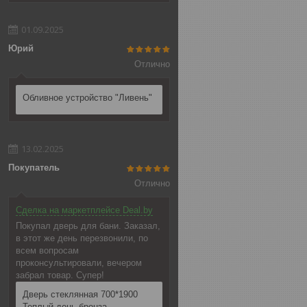
01.09.2025
Юрий
Отлично
Обливное устройство "Ливень"
13.02.2025
Покупатель
Отлично
Сделка на маркетплейсе Deal.by
Покупал дверь для бани. Заказал,
в этот же день перезвонили, по
всем вопросам
проконсультировали, вечером
забрал товар. Супер!
Дверь стеклянная 700*1900
Теплый день бронза