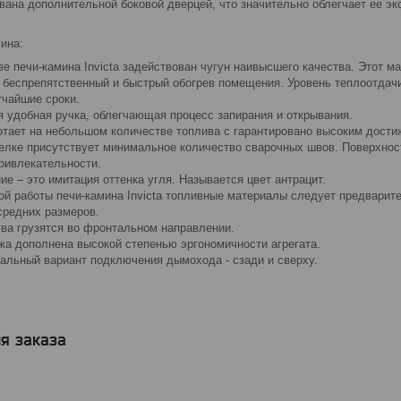
ована дополнительной боковой дверцей, что значительно облегчает ее 
ина:
ве печи-камина Invicta задействован чугун наивысшего качества. Этот 
 беспрепятственный и быстрый обогрев помещения. Уровень теплоотдачи
тчайшие сроки.
я удобная ручка, облегчающая процесс запирания и открывания.
отает на небольшом количестве топлива с гарантировано высоким дост
елке присутствует минимальное количество сварочных швов. Поверхнос
ривлекательности.
е – это имитация оттенка угля. Называется цвет антрацит.
й работы печи-камина Invicta топливные материалы следует предварит
средних размеров.
ва грузятся во фронтальном направлении.
жа дополнена высокой степенью эргономичности агрегата.
альный вариант подключения дымохода - сзади и сверху.
я заказа