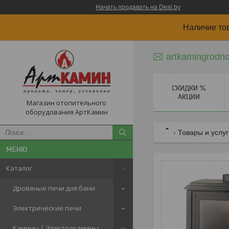
Начать продавать на Deal.by
Наличие то
artkamingrodn
СКИДКИ %
АКЦИИ
Магазин отопительного
оборудования АртКамин
Товары и услу
Каталог
Дровяные печи для бани
Электрические печи
Камины | Электрокамины