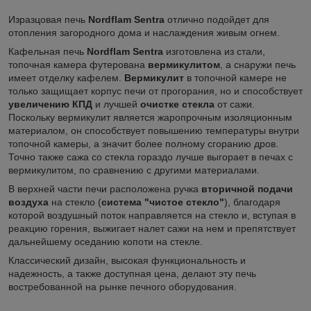
Изразцовая печь
Nordflam Sentra
отлично подойдет для
отопления загородного дома и наслаждения живым огнем.
Кафельная печь
Nordflam Sentra
изготовлена из стали,
топочная камера футерована
вермикулитом
, а снаружи печь
имеет отделку кафелем.
Вермикулит
в топочной камере не
только защищает корпус печи от прогорания, но и способствует
увеличению КПД
и лучшей
очистке стекла
от сажи.
Поскольку вермикулит является жаропрочным изоляционным
материалом, он способствует повышению температуры внутри
топочной камеры, а значит более полному сгоранию дров.
Точно также сажа со стекла гораздо лучше выгорает в печах с
вермикулитом, по сравнению с другими материалами.
В верхней части печи расположена ручка
вторичной подачи
воздуха
на стекло (
система "чистое стекло"
), благодаря
которой воздушный поток направляется на стекло и, вступая в
реакцию горения, выжигает налет сажи на нем и препятствует
дальнейшему оседанию копоти на стекле.
Классический дизайн, высокая функциональность и
надежность, а также доступная цена, делают эту печь
востребованной на рынке печного оборудования.