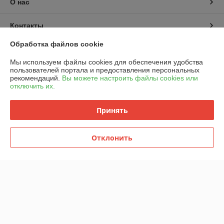
О нас
Контакты
Обработка файлов cookie
Доставка и оплата
Мы используем файлы cookies для обеспечения удобства
пользователей портала и предоставления персональных
График работы
рекомендаций.
Вы можете настроить файлы cookies или
отключить их.
Полная версия сайта
Принять
Политика обработки cookies
Отклонить
Сайт создан на платформе Deal.by
Информация для покупателя