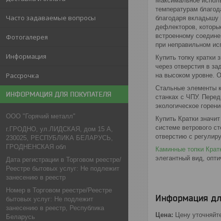
Максимальное исполь
температурам благод
Часто задаваемые вопросы
благодаря вкладышу 
дефлекторов, которы
встроенному соедине
Фотогалерея
при неправильном ис
Информация
Купить топку кратки 
через отверстия в за
Рассрочка
на высоком уровне. 
Стальные элементы к
ИНФОРМАЦИЯ ДЛЯ ПОКУПАТЕЛЯ
станках с ЧПУ. Перед
экологическое горени
ООО "Горячий металл"
Купить Кратки значит
системе ветрового с
г.ГРОДНО, ул.ЛИДСКАЯ, дом 15 А,
отверстию с регулир
230025, РЕСПУБЛИКА БЕЛАРУСЬ,
ГРОДНЕНСКАЯ обл
Каминные топки Крат
элегантный вид, опт
Дата регистрации в Торговом реестре/
Реестре бытовых услуг: Не подлежит
занесению в реестр
Номер в Торговом реестре/Реестре
Информация дл
бытовых услуг: Не подлежит
занесению в реестр, Республика
Цена:
Цену уточняйт
Беларусь