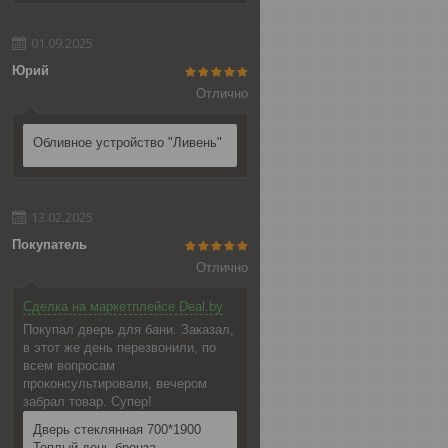
01.09.2025
Юрий
Отлично
Обливное устройство "Ливень"
13.02.2025
Покупатель
Отлично
Сделка на маркетплейсе Deal.by
Покупал дверь для бани. Заказал,
в этот же день перезвонили, по
всем вопросам
проконсультировали, вечером
забрал товар. Супер!
Дверь стеклянная 700*1900
Теплый день бронза