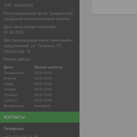
УНП: 591048432
Регистрационный орган: Гродненский
городской исполнительный комитет
Дата регистрации компании:
24.04.2024
Местонахождение книги замечаний и
предложений: ул. Пушкина, 37,
Гродно (оф. 2)
Режим работы:
День
Время работы
Понедельник
09:00-18:00
Вторник
09:00-18:00
Среда
09:00-18:00
Четверг
09:00-18:00
Пятница
09:00-18:00
Суббота
09:00-15:00
Воскресенье
Выходной
КОНТАКТЫ
+375 (33) 626-11-88