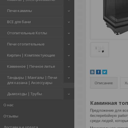
Печи-камины
ВСЕ для бани
Отопительные Котлы
Печи отопительные
Кирпич | Комплектующие
Каминное | Печное литье
Тандыры | Мангалы | Печи
для казана | Аксессуары
Описание
Х
Дымоходы | Трубы
Каминная топк
О нас
Предложение для все
Отзывы
бесперебойную работу
среди людей, которы
Доставка и оплата