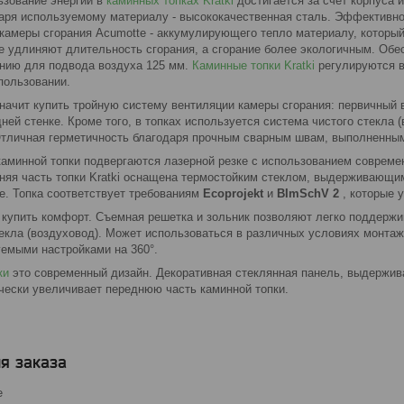
зование энергии в
каминных топках Kratki
достигается за счет корпуса 
аря используемому материалу - высококачественная сталь. Эффективно
камеры сгорания Acumotte - аккумулирующего тепло материалу, который
е удлиняют длительность сгорания, а сгорание более экологичным. Обе
нию для подвода воздуха 125 мм.
Каминные топки Kratki
регулируются в
пользовании.
значит купить тройную систему вентиляции камеры сгорания: первичный 
дней стенке. Кроме того, в топках используется система чистого стекла 
Отличная герметичность благодаря прочным сварным швам, выполненным 
аминной топки подвергаются лазерной резке с использованием современ
няя часть топки Kratki оснащена термостойким стеклом, выдерживающим 
е. Топка соответствует требованиям
Ecoprojekt
и
BImSchV 2
, которые 
 купить комфорт. Съемная решетка и зольник позволяют легко поддержи
текла (воздуховод). Может использоваться в различных условиях монт
уемыми настройками на 360°.
ки
это современный дизайн. Декоративная стеклянная панель, выдержив
ически увеличивает переднюю часть каминной топки.
я заказа
е