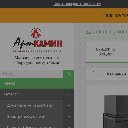
Начать продавать на Deal.by
Наличие то
artkamingrodn
СКИДКИ %
АКЦИИ
Магазин отопительного
оборудования АртКамин
...
Каминные 
Каталог
Дровяные печи для бани
Электрические печи
Камины | Электрокамины