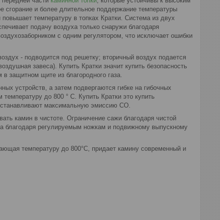
и передней части
каминной топки
, которые устойчивы к высоким
е сгорание и более длительное поддержание температуры
 повышает температуру в топках Кратки. Система из двух
спечивает подачу воздуха только снаружи благодаря
оздухозаборником с одним регулятором, что исключает ошибки
воздух - подводится под решетку; вторичный воздух подается
(воздушная завеса). Купить Кратки значит купить безопасность
в защитном щите из благородного газа.
ных устройств, а затем подвергаются гибке на гибочных
температуру до 800 ° С. Купить Кратки это купить
устанавливают максимальную эмиссию CO.
вать камин в чистоте. Ограничение сажи благодаря чистой
ажа благодаря регулируемым ножкам и подвижному выпускному
ающая температуру до 800°C, придает камину современный и