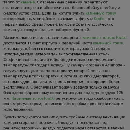
тепло от
камина
. Современные решения гарантируют
экономию энергии и обеспечивают бесперебойную работу и
очистку устройства. Если вы хотите купить
каминную топку
с вневременным дизайном, то камины фирмы
Kratki
- это
первый выбор среди людей, которые хотят классическую
каминную топку с полным набором функций.
Максимальное использование энергии в
каминных топках Kratki
достигается за счет корпуса и передней части
каминной топки
,
которые устойчивы к высоким температурам благодаря
используемому материалу - высококачественная сталь.
Эффективное сгорание и более длительное поддержание
температуры благодаря вкладышу камеры сгорания Acumotte -
аккумулирующего тепло материалу, который повышает
температуру в топках Кратки. Система из двух дефлекторов,
которые удлиняют длительность сгорания, а сгорание более
экологичным. Обеспечивает подачу воздуха только снаружи
благодаря встроенному соединению для подвода воздуха 125
мм.
Каминные топки Kratki
регулируются воздухозаборником с
одним регулятором, что исключает ошибки при неправильном
использовании.
Купить топку кратки значит купить тройную систему вентиляции
камеры сгорания: первичный воздух - подводится под
решетку; вторичный воздух подается через отверстия в задней