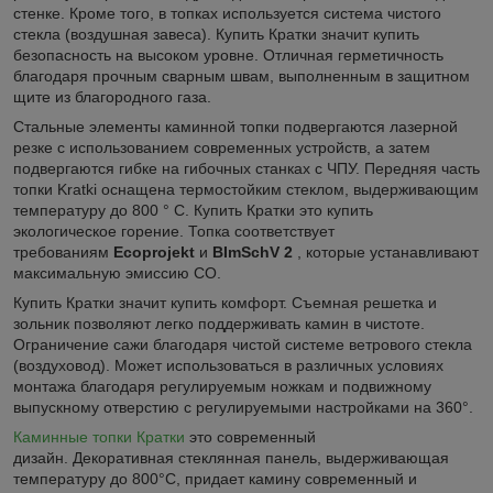
стенке. Кроме того, в топках используется система чистого
стекла (воздушная завеса). Купить Кратки значит купить
безопасность на высоком уровне. Отличная герметичность
благодаря прочным сварным швам, выполненным в защитном
щите из благородного газа.
Стальные элементы каминной топки подвергаются лазерной
резке с использованием современных устройств, а затем
подвергаются гибке на гибочных станках с ЧПУ. Передняя часть
топки Kratki оснащена термостойким стеклом, выдерживающим
температуру до 800 ° С. Купить Кратки это купить
экологическое горение. Топка соответствует
требованиям
Ecoprojekt
и
BImSchV 2
, которые устанавливают
максимальную эмиссию CO.
Купить Кратки значит купить комфорт. Съемная решетка и
зольник позволяют легко поддерживать камин в чистоте.
Ограничение сажи благодаря чистой системе ветрового стекла
(воздуховод). Может использоваться в различных условиях
монтажа благодаря регулируемым ножкам и подвижному
выпускному отверстию с регулируемыми настройками на 360°.
Каминные топки Кратки
это современный
дизайн. Декоративная стеклянная панель, выдерживающая
температуру до 800°C, придает камину современный и